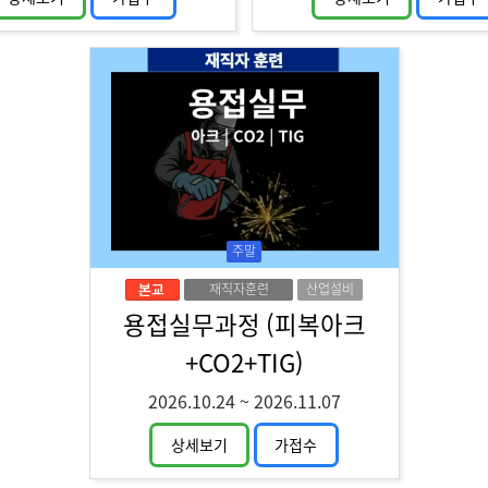
주말
재직자훈련
산업설비
용접실무과정 (피복아크
+CO2+TIG)
2026.10.24
~
2026.11.07
상세보기
가접수