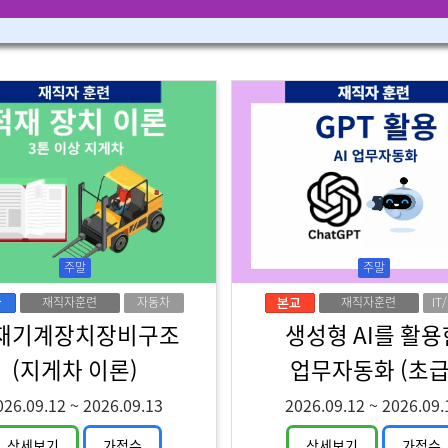
주말
주말
재직자훈련
자동차
재직자훈련
IT
디
재기계장치장비구조
생성형 AI를 활용
(지게차 이론)
업무자동화 (초급
026.09.12
~
2026.09.13
2026.09.12
~
2026.09.
상세보기
가접수
상세보기
가접수