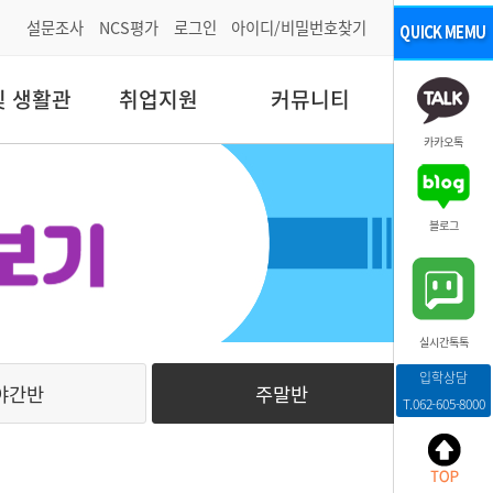
설문조사
NCS평가
로그인
아이디/비밀번호찾기
및 생활관
취업지원
커뮤니티
카카오톡
블로그
실시간톡톡
입학상담
야간반
주말반
T.062-605-8000