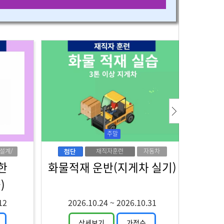
주말
/설계/
재직자훈련
자동차
자인
한
화물적재 운반(지게차 실기)
)
12
2026.10.24
~
2026.10.31
상세보기
가접수