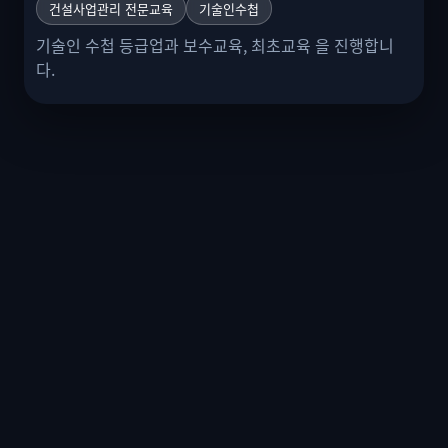
건설사업관리 전문교육
기술인수첩
기술인 수첩 등급업과 보수교육, 최초교육 을 진행합니
다.
모집마감 : 2026-08-05
지역산업맞춤형
자동차
인력양성
친환경자동차정비 및 EV부품관리 양성과정
2026.07.28
~
2026.12.24
상세보기
가접수