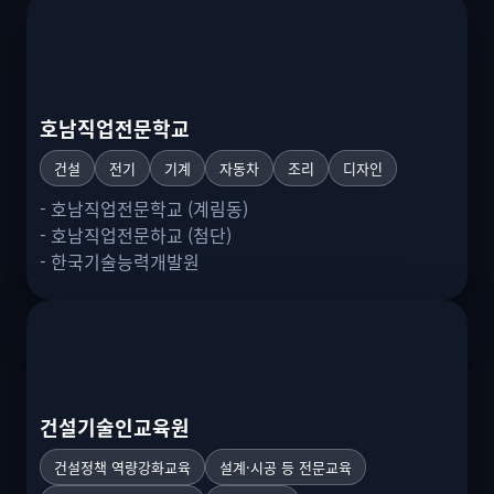
과정 찾기
호남직업전문학교
건설
전기
기계
자동차
조리
디자인
훈련유형
직종별
고3과정
- 호남직업전문학교 (계림동)
- 호남직업전문하교 (첨단)
전체보기
전기
산업설비
- 한국기술능력개발원
자동차
IT/설계/디자인
서비스
건축
유료과정
리스트보기
건설기술인교육원
건설정책 역량강화교육
설계·시공 등 전문교육