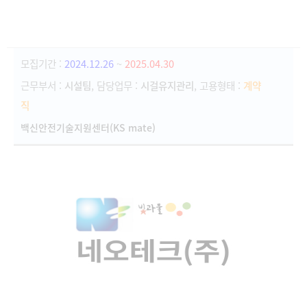
모집기간 :
2024.12.26
~
2025.04.30
근무부서 :
시설팀
, 담당업무 :
시걸유지관리
, 고용형태 :
계약
직
백신안전기술지원센터(KS mate)