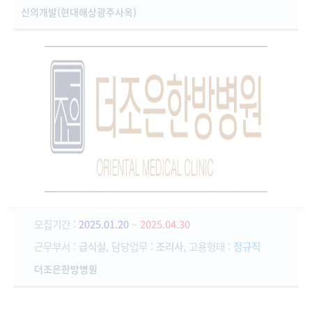
신의개발(현대해상광주사옥)
모집기간 :
2025.01.20
~
2025.04.30
근무부서 :
급식실
, 담당업무 :
조리사
, 고용형태 :
정규직
더조은한방병원