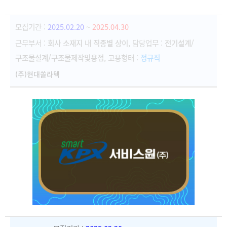
모집기간 :
2025.02.20
~
2025.04.30
근무부서 :
회사 소재지 내 직종별 상이
, 담당업무 :
전기설계/
구조물설계/구조물제작및용접
, 고용형태 :
정규직
(주)현대쏠라텍