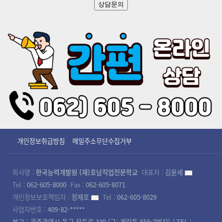
상담문의
개인정보취급방침
메일주소무단수집거부
회사명 :
한국능력개발원 (재)호남직업전문학교
대표자 :
김윤세
Tel :
062-605-8000
Fax :
062-605-8071
개인정보보호책임자 :
정재호
Tel :
062-605-8029
사업자번호 :
409-82-*****
본교 : 광주광역시 동구 무등로 339 (구: 계림동 558-7번지) / TEL :