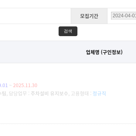
모집기간
업체명 (구인정보)
9.01
~
2025.11.30
수팀
, 담당업무 :
주차설비 유지보수
, 고용형태 :
정규직