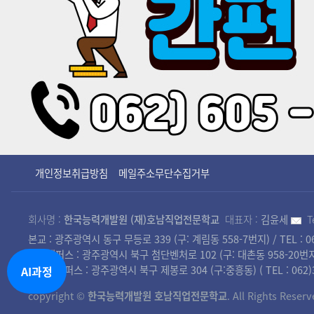
개인정보취급방침
메일주소무단수집거부
회사명 :
한국능력개발원 (재)호남직업전문학교
대표자 :
김윤세
T
본교 : 광주광역시 동구 무등로 339 (구: 계림동 558-7번지) / TEL : 062
첨단캠퍼스 : 광주광역시 북구 첨단벤처로 102 (구: 대촌동 958-20번지) / TEL
북광주캠퍼스 : 광주광역시 북구 제봉로 304 (구:중흥동) ( TEL : 062)36
AI과정
copyright ©
한국능력개발원 호남직업전문학교
. All Rights Reserv