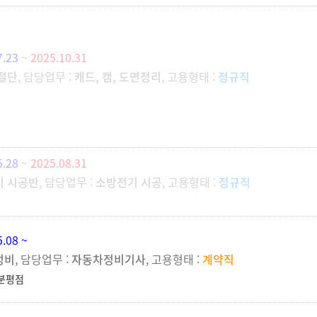
7.23
~
2025.10.31
절단
, 담당업무 :
캐드, 캠, 도면정리
, 고용형태 :
정규직
5.28
~
2025.08.31
기 시공반
, 담당업무 :
소방전기 시공
, 고용형태 :
정규직
5.08 ~
정비
, 담당업무 :
자동차정비기사
, 고용형태 :
계약직
분평점