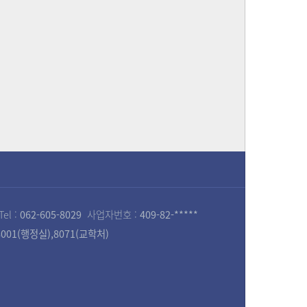
Tel :
062-605-8029
사업자번호 :
409-82-*****
,8001(행정실),8071(교학처)