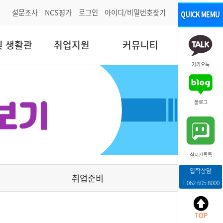
설문조사
NCS평가
로그인
아이디/비밀번호찾기
및 생활관
취업지원
커뮤니티
카카오톡
블로그
실시간톡톡
입학상담
취업준비
T.062-605-8000