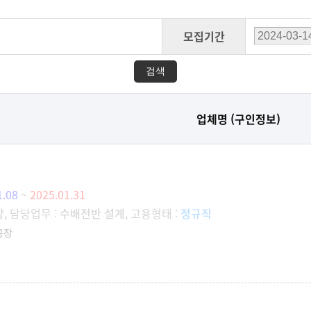
모집기간
업체명 (구인정보)
1.08
~
2025.01.31
장
, 담당업무 :
수배전반 설계
, 고용형태 :
정규직
공장