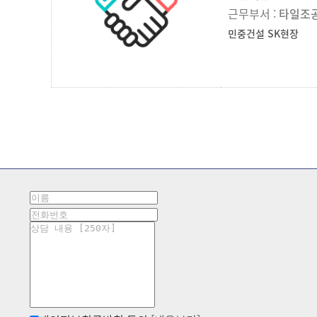
근무부서 :
타일조
민중건설 SK현장