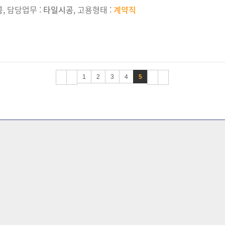
공
, 담당업무 :
타일시공
, 고용형태 :
계약직
1
2
3
4
5