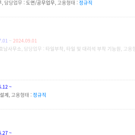
무
, 담당업무 :
도면/공무업무
, 고용형태 :
정규직
7.01
~
2024.09.01
 호남사무소
, 담당업무 :
타일부착, 타일 및 대리석 부착 기능원
, 고용
6.12 ~
 설계
, 고용형태 :
정규직
5.27 ~