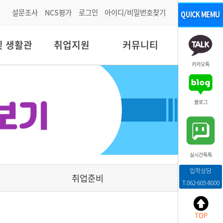
설문조사
NCS평가
로그인
아이디/비밀번호찾기
및 생활관
취업지원
커뮤니티
카카오톡
블로그
실시간톡톡
입학상담
취업준비
T.062-605-8000