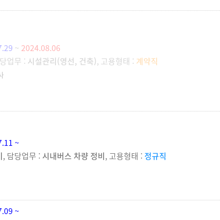
7.29
~
2024.08.06
담당업무 :
시설관리(영선, 건축)
, 고용형태 :
계약직
사
7.11 ~
비
, 담당업무 :
시내버스 차량 정비
, 고용형태 :
정규직
7.09 ~