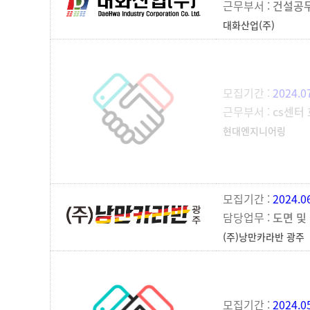
근무부서 :
건설공
대화산업(주)
모집기간 :
2024.0
근무부서 :
cs센터
현대엔지니어링
모집기간 :
2024.0
담당업무 :
도면 및
(주)낭만카라반 광주
모집기간 :
2024.0