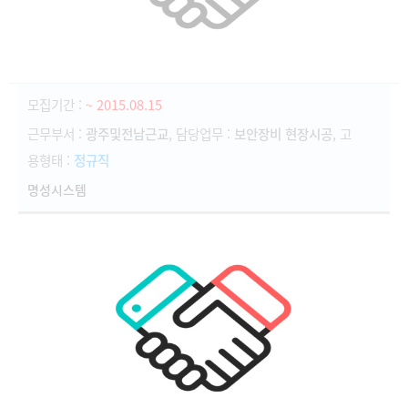
모집기간 :
~ 2015.08.15
근무부서 :
광주및전남근교
, 담당업무 :
보안장비 현장시공
, 고
용형태 :
정규직
명성시스템