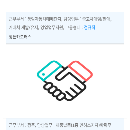
근무부서 :
풍암자동차매매단지
, 담당업무 :
중고차매임/판매,
거래처 개발/유지, 영업업무지원
, 고용형태 :
정규직
정든카모터스
근무부서 :
광주
, 담당업무 :
제품납품(1종 면허소지자)학력무