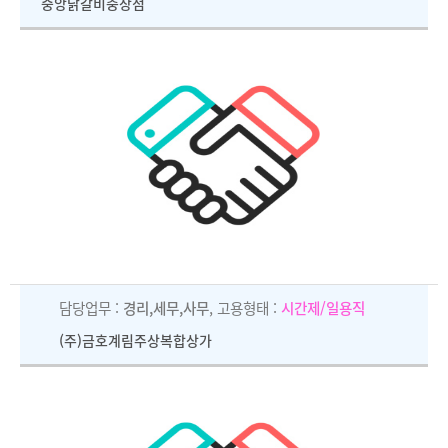
중앙닭갈비충장점
담당업무 :
경리,세무,사무
, 고용형태 :
시간제/일용직
(주)금호계림주상복합상가