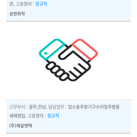
관
, 고용형태 :
정규직
성현화학
근무부서 :
광주,전남
, 담당업무 :
업소용주방기구수리및주방용
세제영업
, 고용형태 :
정규직
(주)제일엔텍