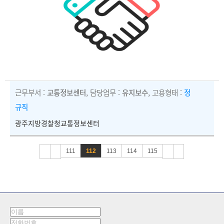
근무부서 :
교통정보센터
, 담당업무 :
유지보수
, 고용형태 :
정
규직
광주지방경찰청교통정보센터
111
112
113
114
115