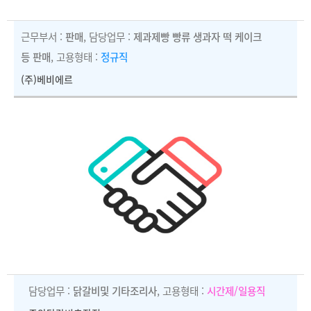
근무부서 :
판매
, 담당업무 :
제과제빵 빵류 생과자 떡 케이크
등 판매
, 고용형태 :
정규직
(주)베비에르
담당업무 :
닭갈비및 기타조리사
, 고용형태 :
시간제/일용직