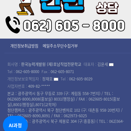
개인정보취급방침
메일주소무단수집거부
회사명 :
한국능력개발원 (재)호남직업전문학교
대표자 :
김윤세
Tel :
062-605-8000
Fax :
062-605-8071
개인정보보호책임자 :
정재호
Tel :
062-605-8029
사업자번호 :
409-82-*****
본교 : 광주광역시 동구 무등로 339 (구: 계림동 558-7번지) / TEL :
062)605-8000,8008(홍보실) 8031(행정실) / FAX : 062)605-8015(홍보
실),8001(행정실),8071(교학처)
첨단캠퍼스 : 광주광역시 북구 첨단벤처로 102 (구: 대촌동 958-20번지) /
TEL : 062)605-8090,8091 / FAX : 062)973-6025
북광주캠퍼스 : 광주광역시 북구 제봉로 304 (구:중흥동) ( TEL : 062)364-
AI과정
8008 )