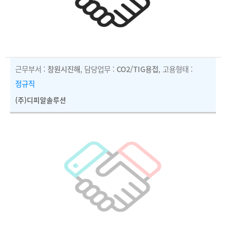
근무부서 :
창원시진해
, 담당업무 :
CO2/TIG용접
, 고용형태 :
정규직
(주)디피알솔루션