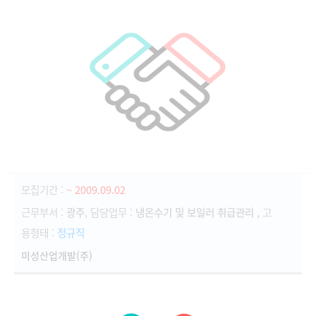
모집기간 :
~ 2009.09.02
근무부서 :
광주
, 담당업무 :
냉온수기 및 보일러 취급관리
, 고
용형태 :
정규직
미성산업개발(주)