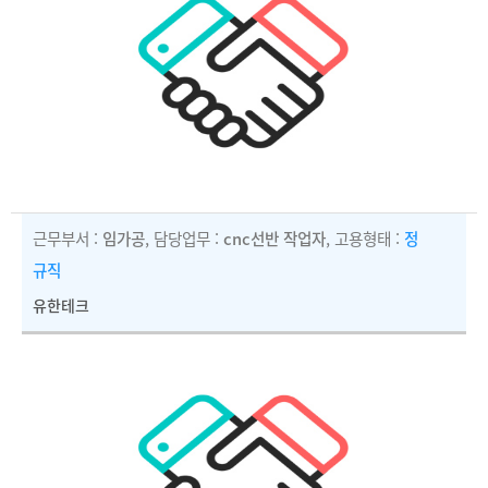
근무부서 :
임가공
, 담당업무 :
cnc선반 작업자
, 고용형태 :
정
규직
유한테크