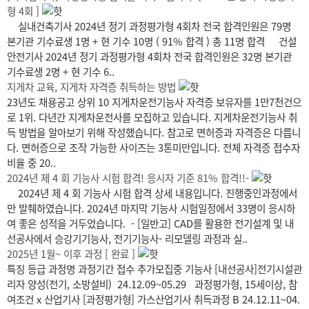
형 4회 ]
실내건축기사 2024년 정기 과정평가형 4회차 전국 합격인원은 79명
본기관 기수료생 1명 + 현 기수 10명 ( 91% 합격 ) 총 11명 합격 건설
안전기사 2024년 정기 과정평가형 4회차 전국 합격인원은 32명 본기관
기수료생 2명 + 현 기수 6..
지게차 교육, 지게차 자격증 취득하는 방법
23년도 채용공고 상위 10 지게차운전기능사 자격증 보유자를 1만7천건으
로 1위. 다년간 지게차운전사를 모집하고 있습니다. 지게차운전기능사 취
득 방법을 알아보기 위해 작성했습니다. 참고로 면허증과 자격증은 다릅니
다. 면허증으로 조작 가능한 사이즈는 3톤미만입니다. 전체 자격증 접수자
비율 중 20..
2024년 제 4 회 기능사 시험 합격! 응시자 기준 81% 합격!!-
2024년 제 4 회 기능사 시험 합격 상세 내용입니다. 진행중인과정에서
만 발췌하였습니다. 2024년 마지막 기능사 시험일정에서 33명이 응시하
여 좋은 성적을 거두었습니다. - [일반고] CAD를 활용한 전기설계 및 내
선공사에서 승강기기능사, 전기기능사- 리모델링 과정과 실..
2025년 1월~ 이후 과정 [ 완료 ]
특징 등급 과정명 과정기간 접수 추가모집중 기능사 [내선공사]전기시설관
리자 양성(전기, 소방설비) 24.12.09~05.29 과정평가형, 15세이상, 참
여조건 x 산업기사 [과정평가형] 가스산업기사 취득과정 B 24.12.11~04.