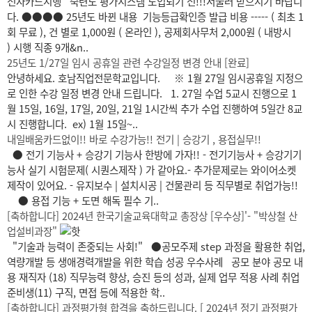
전자카드시행 숙련도 평가시스템 도입되기 전!!!서둘러 받으시기 바랍니
다. ●●●● 25년도 바뀐 내용 기능등급확인증 발급 비용 ----- ( 최초 1
회 무료 ), 건 별로 1,000원 ( 온라인 ), 공제회사무처 2,000원 ( 내방시
) 시행 직종 9개&n..
25년도 1/27일 임시 공휴일 관련 수강일정 변경 안내 [완료]
안녕하세요. 호남직업전문학교입니다. ※ 1월 27일 임시공휴일 지정으
로 인한 수강 일정 변경 안내 드립니다. 1. 27일 수업 5교시 진행으로 1
월 15일, 16일, 17일, 20일, 21일 1시간씩 추가 수업 진행하여 5일간 8교
시 진행합니다. ex) 1월 15일~..
내일배움카드없이!! 바로 수강가능!! 전기 | 승강기 , 용접실무!!
● 전기 기능사 + 승강기 기능사 한방에 가자!! - 전기기능사 + 승강기기
능사 실기 시험문제( 시퀀스제작 ) 가 같아요.- 추가문제로는 와이어소켓
제작이 있어요. - 유지보수 | 설치시공 | 건물관리 등 직무별로 취업가능!!
● 용접 기능 + 도면 해독 필수 기..
[축하합니다] 2024년 한국기술교육대학교 총장상 [우수상]'- "박상철 산
업설비과장"
"기술과 능력이 존중되는 사회!" ●공모주제 step 과정을 활용한 취업,
역량개발 등 생애경력개발을 위한 학습 성공 우수사례 공모 분야 공모 내
용 재직자 (18) 직무능력 향상, 승진 등의 성과, 실제 업무 적용 사례 취업
준비생(11) 구직, 면접 등에 적용한 학..
[축하합니다] 과정평가형 합격을 축하드립니다. [ 2024년 정기 과정평가