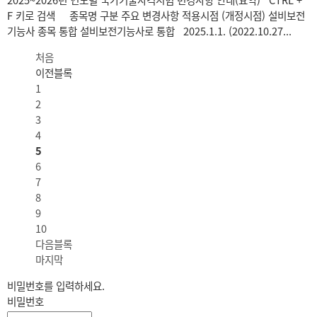
2025~2026년 연도별 국가기술자격시험 변경사항 안내(요약) CTRL +
F 키로 검색 종목명 구분 주요 변경사항 적용시점 (개정시점) 설비보전
기능사 종목 통합 설비보전기능사로 통합 2025.1.1. (2022.10.27...
처음
이전블록
1
2
3
4
5
6
7
8
9
10
다음블록
마지막
비밀번호를 입력하세요.
비밀번호