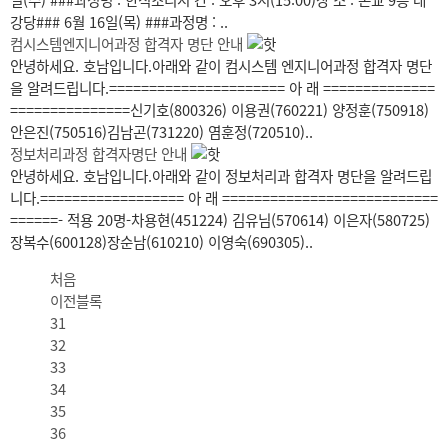
일(수) ###과정명 : 한식조리시 간 : 오후 3시(15:00)장 소 : 본교 9층 대
강당### 6월 16일(목) ###과정명 : ..
컴시스템엔지니어과정 합격자 명단 안내
안녕하세요. 호남입니다.아래와 같이 컴시스템 엔지니어과정 합격자 명단
을 알려드립니다.====================== 아 래 ==============
===============신기호(800326) 이용권(760221) 양정훈(750918)
안은진(750516)김남곤(731220) 염훈정(720510)..
정보처리과정 합격자명단 안내
안녕하세요. 호남입니다.아래와 같이 정보처리과 합격자 명단을 알려드립
니다.================== 아 래 ===========================
======- 적용 20명-차용현(451224) 김유님(570614) 이은자(580725)
장복수(600128)장순남(610210) 이영숙(690305)..
처음
이전블록
31
32
33
34
35
36