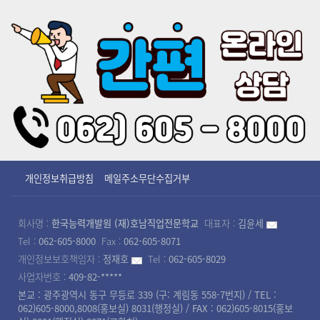
개인정보취급방침
메일주소무단수집거부
회사명 :
한국능력개발원 (재)호남직업전문학교
대표자 :
김윤세
Tel :
062-605-8000
Fax :
062-605-8071
개인정보보호책임자 :
정재호
Tel :
062-605-8029
사업자번호 :
409-82-*****
본교 : 광주광역시 동구 무등로 339 (구: 계림동 558-7번지) / TEL :
062)605-8000,8008(홍보실) 8031(행정실) / FAX : 062)605-8015(홍보