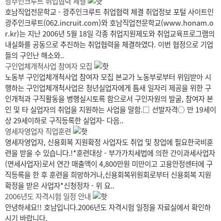
광주인크루트 취업협력 체결
호남직업전문학교 - 광주인크루트 취업협력 체결 취업정보 포털 사이트인
광주인크루트(062.incruit.com)와 호남직업전문학교(www.honam.o
r.kr)는 지난 2006년 5월 18일 각종 취업지원제도와 취업교육프로그램의
내실화를 공동으로 추진하는 취업협력을 체결하였다. 이번 협정으로 기업
들의 구인난 해소와..
구인업체개척사업 참여자 모집
노동부 구인업체개척사업 참여자 모집 본교가 노동부로부터 위임받아 시
행하는 구인업체개척사업은 청년실업자에게 틈새 일자리 제공을 위한 구
인개척과 구직활동을 병행실시토록 함으로서 구인자원의 발굴, 참여자 본
인 및 타 실업자의 취업을 지원하는 사업을 말함.□ 선발자격○ 만 19세이
상 29세이하로 구직등록한 실업자- 다음..
영세자영업자 직업훈련
영세자영업자, 신용회복 지원확정 사업자도 취업 및 창업에 필요한국비훈
련을 받을 수 있습니다.!*훈련대상 - 부가가치세법에 의한 간이과세사업자
(면세사업자)로서 연간 매출액이 4,800만원 미만이고 고용안정센터에 구
직등록을 한 후 훈련을 희망하거나,신용회복위원회로부터 신용회복 지원
확정을 받은 사업자*신청정차 - 위 요..
2006년도 자격시험 일정 안내
안녕하세요!! 호남입니다.2006년도 자격시험 일정을 자료실에서 확인하
시기 바랍니다.