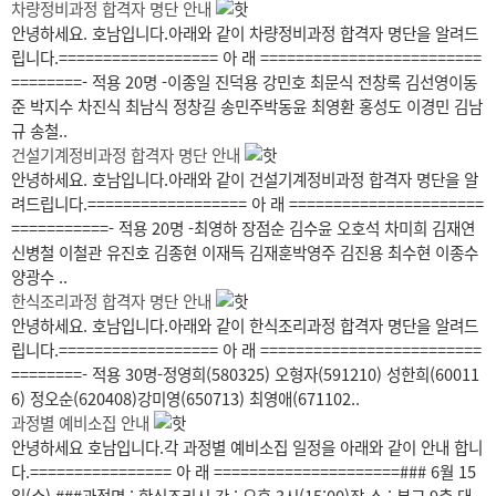
차량정비과정 합격자 명단 안내
안녕하세요. 호남입니다.아래와 같이 차량정비과정 합격자 명단을 알려드
립니다.================== 아 래 =========================
========- 적용 20명 -이종일 진덕용 강민호 최문식 전창록 김선영이동
준 박지수 차진식 최남식 정창길 송민주박동윤 최영환 홍성도 이경민 김남
규 송철..
건설기계정비과정 합격자 명단 안내
안녕하세요. 호남입니다.아래와 같이 건설기계정비과정 합격자 명단을 알
려드립니다.================== 아 래 ======================
===========- 적용 20명 -최영하 장점순 김수윤 오호석 차미희 김재연
신병철 이철관 유진호 김종현 이재득 김재훈박영주 김진용 최수현 이종수
양광수 ..
한식조리과정 합격자 명단 안내
안녕하세요. 호남입니다.아래와 같이 한식조리과정 합격자 명단을 알려드
립니다.================== 아 래 =========================
========- 적용 30명-정영희(580325) 오형자(591210) 성한희(60011
6) 정오순(620408)강미영(650713) 최영애(671102..
과정별 예비소집 안내
안녕하세요 호남입니다.각 과정별 예비소집 일정을 아래와 같이 안내 합니
다.================ 아 래 =====================### 6월 15