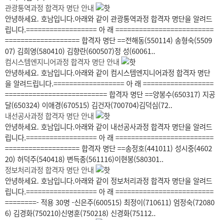
관광통역과정 합격자 명단 안내
안녕하세요. 호남입니다.아래와 같이 관광통역과정 합격자 명단을 알려드
립니다.================== 아 래 =========================
=================== 합격자 명단 ==전해동(550114) 송형숙(5509
07) 김희영(580410) 김향란(600507)정 성(60061..
컴시스템엔지니어과정 합격자 명단 안내
안녕하세요. 호남입니다.아래와 같이 컴시스템엔지니어과정 합격자 명단
을 알려드립니다.================== 아 래 ==================
========================== 합격자 명단 ==양봉수(650317) 지공
달(650324) 이애경(670515) 김건자(700704)김덕심(72..
내선공사과정 합격자 명단 안내
안녕하세요. 호남입니다.아래와 같이 내선공사과정 합격자 명단을 알려드
립니다.================== 아 래 =========================
=================== 합격자 명단 ==송정호(441011) 성시중(4602
20) 허덕주(540418) 변득종(561116)이현봉(580301..
정보처리과정 합격자 명단 안내
안녕하세요. 호남입니다.아래와 같이 정보처리과정 합격자 명단을 알려드
립니다.================== 아 래 =========================
========- 적용 30명 -신은주(600515) 최정이(710611) 엄정숙(72080
6) 김경화(750210)신명훈(750218) 신경화(75112..