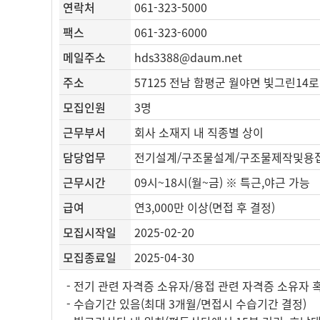
연락처
061-323-5000
팩스
061-323-6000
메일주소
hds3388@daum.net
주소
57125 전남 함평군 월야면 빛그린14로 
모집인원
3명
근무부서
회사 소재지 내 직종별 상이
담당업무
전기설계/구조물설계/구조물제작및용
근무시간
09시~18시(월~금) ※ 특근,야근 가능
급여
연3,000만 이상(면접 후 결정)
모집시작일
2025-02-20
모집종료일
2025-04-30
- 전기 관련 자격증 소유자/용접 관련 자격증 소유자
- 수습기간 있음(최대 3개월/면접시 수습기간 결정)