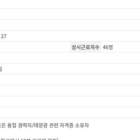
27
상시근로자수
46명
접
 혹은 용접 경력자/태양광 관련 자격증 소유자