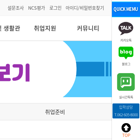
설문조사
NCS평가
로그인
아이디/비밀번호찾기
및 생활관
취업지원
커뮤니티
카카오톡
블로그
실시간톡톡
입학상담
취업준비
T.062-605-8000