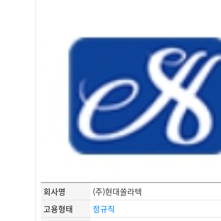
회사명
(주)현대쏠라텍
고용형태
정규직