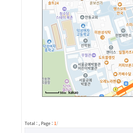
50m
Total :
, Page :
1
/