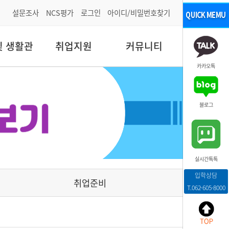
설문조사
NCS평가
로그인
아이디/비밀번호찾기
및 생활관
취업지원
커뮤니티
카카오톡
블로그
실시간톡톡
입학상담
취업준비
T.062-605-8000