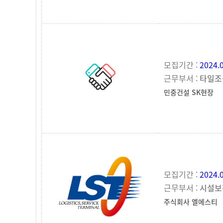
모집기간 :
2024.
근무부서 :
타일조
민중건설 SK현장
모집기간 :
2024.
근무부서 :
시설보
주식회사 엘에스티