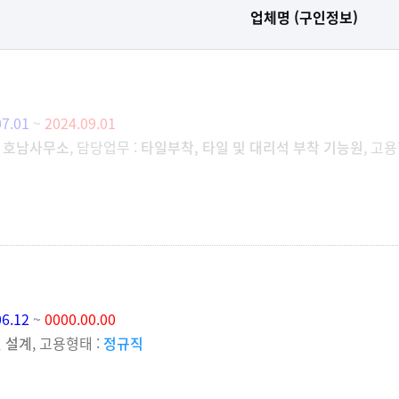
업체명 (구인정보)
07.01
~
2024.09.01
터 호남사무소
, 담당업무 :
타일부착, 타일 및 대리석 부착 기능원
, 고용
06.12
~
0000.00.00
및 설계
, 고용형태 :
정규직