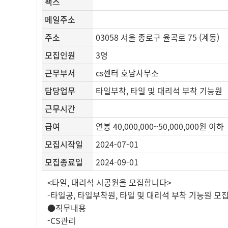
팩스
메일주소
주소
03058 서울 종로구 율곡로 75 (계동)
모집인원
3명
근무부서
cs센터 호남사무소
담당업무
타일부착, 타일 및 대리석 부착 기능원
근무시간
급여
연봉 40,000,000~50,000,000원 이하
모집시작일
2024-07-01
모집종료일
2024-09-01
<타일, 대리석 시공원을 모집합니다>
-타일공, 타일부착원, 타일 및 대리석 부착 기능원 모
●직무내용
-CS관리