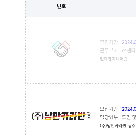
번호
모집기간 :
2024.
근무부서 :
cs센
현대엔지니어링
모집기간 :
2024.
담당업무 :
도면 
(주)낭만카라반 광주