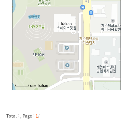
50m
Total :
, Page :
1
/