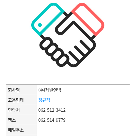
회사명
(주)제일엔텍
고용형태
정규직
연락처
062-512-3412
팩스
062-514-9779
메일주소