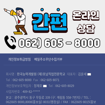
개인정보취급방침
메일주소무단수집거부
회사명 :
한국능력개발원 (재)호남직업전문학교
대표자 :
김윤세
Tel :
062-605-8000
Fax :
062-605-8071
개인정보보호책임자 :
정재호
Tel :
062-605-8029
사업자번호 :
409-82-*****
본교 : 광주광역시 동구 무등로 339 (구: 계림동 558-7번지) / TEL :
062)605-8000,8008(홍보실) 8031(행정실) / FAX : 062)605-8015(홍보