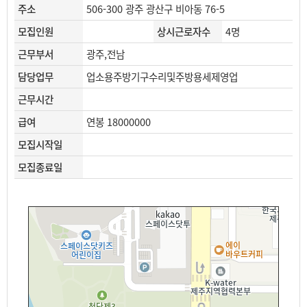
주소
506-300 광주 광산구 비아동 76-5
모집인원
상시근로자수
4명
근무부서
광주,전남
담당업무
업소용주방기구수리및주방용세제영업
근무시간
급여
연봉 18000000
모집시작일
모집종료일