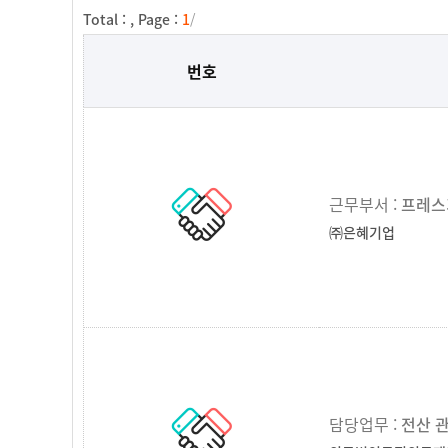
Total :
, Page :
1
/
번호
근무부서 :
프레스
㈜은혜기업
담당업무 :
전산 