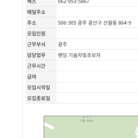
팩스
062-953-5867
메일주소
주소
506-305 광주 광산구 산월동 864-9
모집인원
근무부서
광주
담당업무
벤딩 기술자및초보자
근무시간
급여
모집시작일
모집종료일