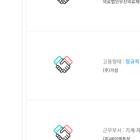
의료법인무진의료재
고용형태 :
정규직
(주)거성
근무부서 :
기계·
(주)에이엠특장