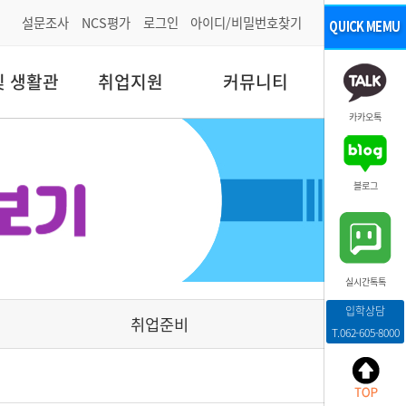
설문조사
NCS평가
로그인
아이디/비밀번호찾기
및 생활관
취업지원
커뮤니티
카카오톡
블로그
실시간톡톡
입학상담
취업준비
T.062-605-8000