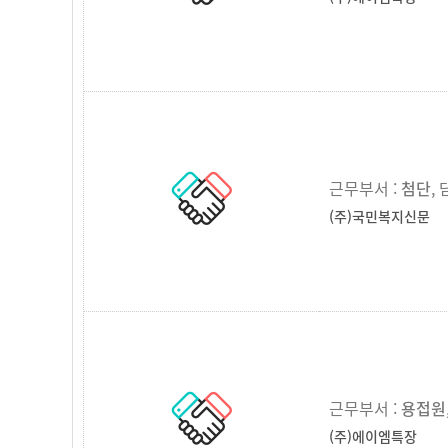
근무부서 :
첨단
,
(주)국민복지신문
근무부서 :
용접원
(주)에이엠특장