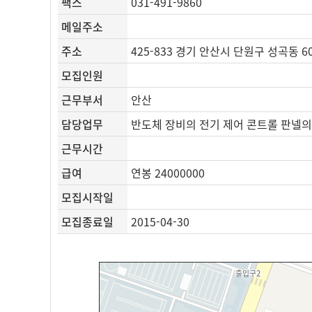
팩스
031-491-9860
메일주소
주소
425-833 경기 안산시 단원구 성곡동 60
모집인원
근무부서
안산
담당업무
반도체 장비의 전기 제어 콘트롤 판넬의
근무시간
급여
연봉 24000000
모집시작일
모집종료일
2015-04-30