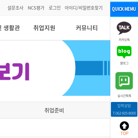
설문조사
NCS평가
로그인
아이디/비밀번호찾기
및 생활관
취업지원
커뮤니티
카카오톡
블로그
실시간톡톡
입학상담
취업준비
T.062-605-8000