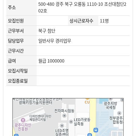
500-480 광주 북구 오룡동 1110-10 조선대첨단2
주소
02호
모집인원
상시근로자수
11명
근무부서
북구 첨단
담당업무
일반사무 경리업무
근무시간
급여
월급 1000000
모집시작일
모집종료일