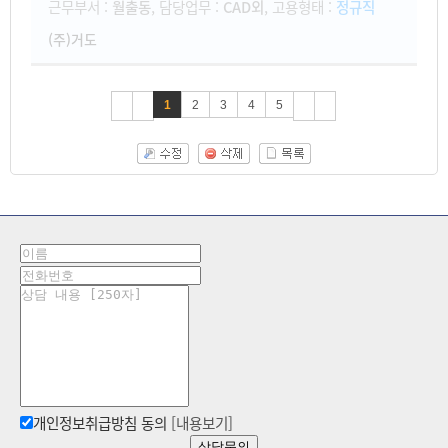
근무부서 :
월출동
, 담당업무 :
CAD외
, 고용형태 :
정규직
(주)거도
1
2
3
4
5
개인정보취급방침 동의
[내용보기]
상담문의