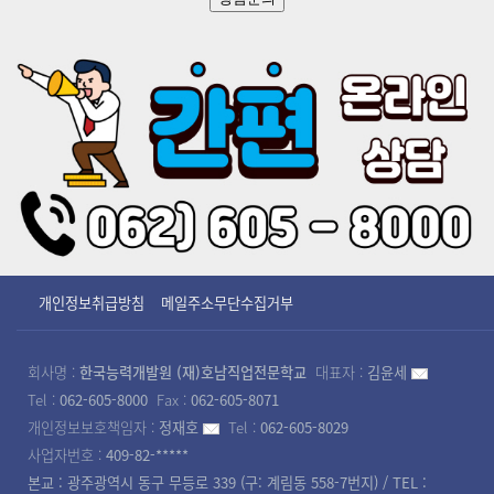
개인정보취급방침
메일주소무단수집거부
회사명 :
한국능력개발원 (재)호남직업전문학교
대표자 :
김윤세
Tel :
062-605-8000
Fax :
062-605-8071
개인정보보호책임자 :
정재호
Tel :
062-605-8029
사업자번호 :
409-82-*****
본교 : 광주광역시 동구 무등로 339 (구: 계림동 558-7번지) / TEL :