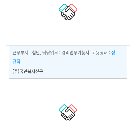
근무부서 :
첨단
, 담당업무 :
경리업무가능자
, 고용형태 :
정
규직
(주)국민복지신문