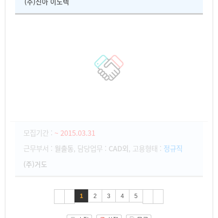
(주)신아 이노텍
모집기간 :
~ 2015.03.31
근무부서 :
월출동
, 담당업무 :
CAD외
, 고용형태 :
정규직
(주)거도
1
2
3
4
5