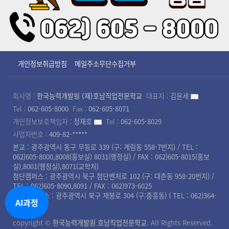
개인정보취급방침
메일주소무단수집거부
회사명 :
한국능력개발원 (재)호남직업전문학교
대표자 :
김윤세
Tel :
062-605-8000
Fax :
062-605-8071
개인정보보호책임자 :
정재호
Tel :
062-605-8029
사업자번호 :
409-82-*****
본교 : 광주광역시 동구 무등로 339 (구: 계림동 558-7번지) / TEL :
062)605-8000,8008(홍보실) 8031(행정실) / FAX : 062)605-8015(홍보
실),8001(행정실),8071(교학처)
첨단캠퍼스 : 광주광역시 북구 첨단벤처로 102 (구: 대촌동 958-20번지) /
TEL : 062)605-8090,8091 / FAX : 062)973-6025
북광주캠퍼스 : 광주광역시 북구 제봉로 304 (구:중흥동) ( TEL : 062)364-
AI과정
8008 )
copyright ©
한국능력개발원 호남직업전문학교
. All Rights Reserved.