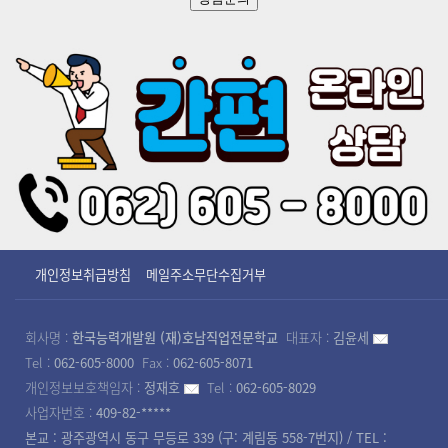
개인정보취급방침
메일주소무단수집거부
회사명 :
한국능력개발원 (재)호남직업전문학교
대표자 :
김윤세
Tel :
062-605-8000
Fax :
062-605-8071
개인정보보호책임자 :
정재호
Tel :
062-605-8029
사업자번호 :
409-82-*****
본교 : 광주광역시 동구 무등로 339 (구: 계림동 558-7번지) / TEL :