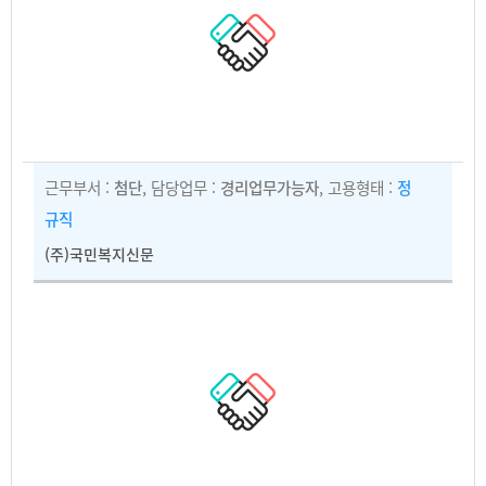
근무부서 :
첨단
, 담당업무 :
경리업무가능자
, 고용형태 :
정
규직
(주)국민복지신문