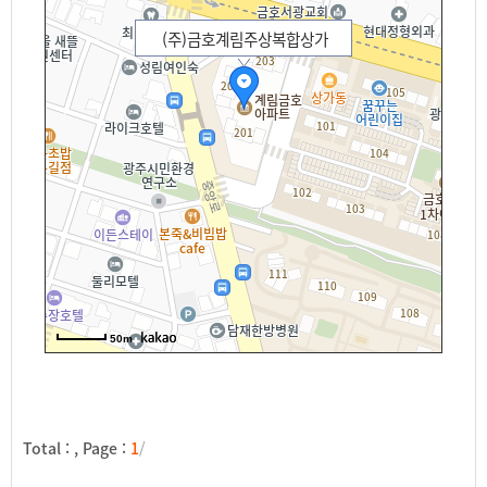
(주)금호계림주상복합상가
50m
Total :
, Page :
1
/