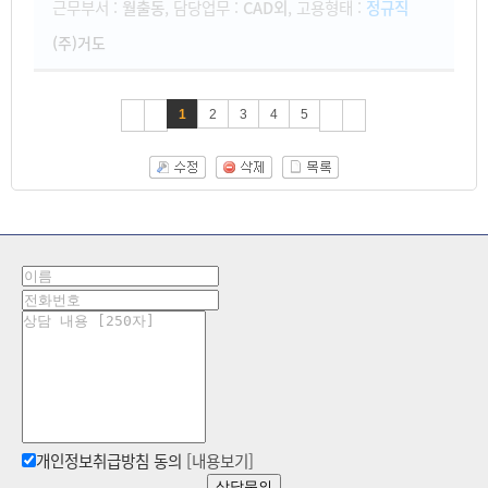
근무부서 :
월출동
, 담당업무 :
CAD외
, 고용형태 :
정규직
(주)거도
1
2
3
4
5
개인정보취급방침 동의
[내용보기]
상담문의