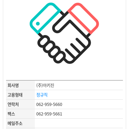
회사명
(주)아키진
고용형태
정규직
연락처
062-959-5660
팩스
062-959-5661
메일주소