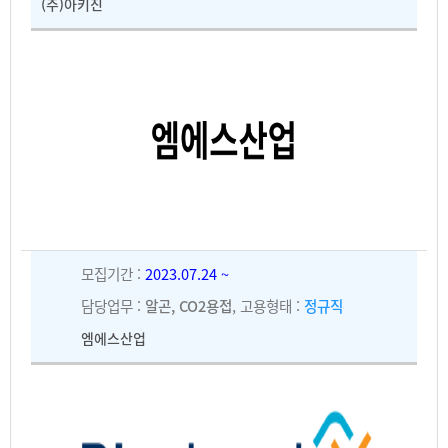
(주)아키진
모집기간 :
2023.07.24 ~
담당업무 :
알곤, CO2용접
, 고용형태 :
정규직
엠에스산업