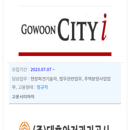
모집기간 :
2023.07.07 ~
담당업무 :
현장파견기술자, 법무관련업무, 주택분양사업업
무
, 고용형태 :
정규직
고운시티아이