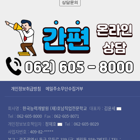
상담문의
개인정보취급방침
메일주소무단수집거부
회사명 :
한국능력개발원 (재)호남직업전문학교
대표자 :
김윤세
Tel :
062-605-8000
Fax :
062-605-8071
개인정보보호책임자 :
정재호
Tel :
062-605-8029
사업자번호 :
409-82-*****
본교 : 광주광역시 동구 무등로 339 (구: 계림동 558-7번지) / TEL :