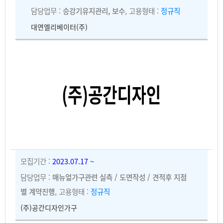
담당업무 :
승강기유지관리, 보수
, 고용형태 :
정규직
대연엘리베이터(주)
모집기간 :
2023.07.17 ~
담당업무 :
매뉴얼가구관련 실측 / 도면작성 / 견적후 지점
별 계약진행
, 고용형태 :
정규직
(주)공간디자인가구