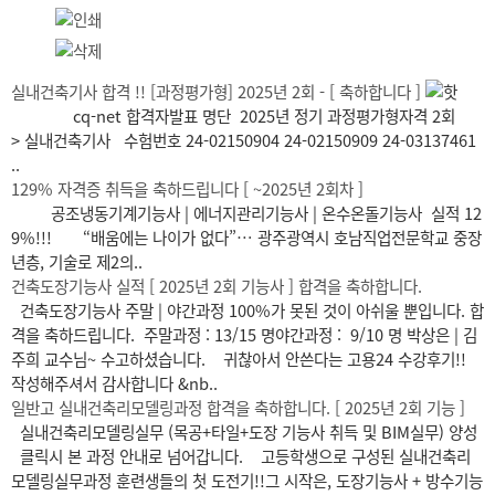
실내건축기사 합격 !! [과정평가형] 2025년 2회 - [ 축하합니다 ]
cq-net 합격자발표 명단 2025년 정기 과정평가형자격 2회
> 실내건축기사 수험번호 24-02150904 24-02150909 24-03137461
..
129% 자격증 취득을 축하드립니다 [ ~2025년 2회차 ]
공조냉동기계기능사 | 에너지관리기능사 | 온수온돌기능사 실적 12
9%!!! “배움에는 나이가 없다”… 광주광역시 호남직업전문학교 중장
년층, 기술로 제2의..
건축도장기능사 실적 [ 2025년 2회 기능사 ] 합격을 축하합니다.
건축도장기능사 주말 | 야간과정 100%가 못된 것이 아쉬울 뿐입니다. 합
격을 축하드립니다. 주말과정 : 13/15 명야간과정 : 9/10 명 박상은 | 김
주희 교수님~ 수고하셨습니다. 귀찮아서 안쓴다는 고용24 수강후기!!
작성해주셔서 감사합니다 &nb..
일반고 실내건축리모델링과정 합격을 축하합니다. [ 2025년 2회 기능 ]
실내건축리모델링실무 (목공+타일+도장 기능사 취득 및 BIM실무) 양성
클릭시 본 과정 안내로 넘어갑니다. 고등학생으로 구성된 실내건축리
모델링실무과정 훈련생들의 첫 도전기!!그 시작은, 도장기능사 + 방수기능