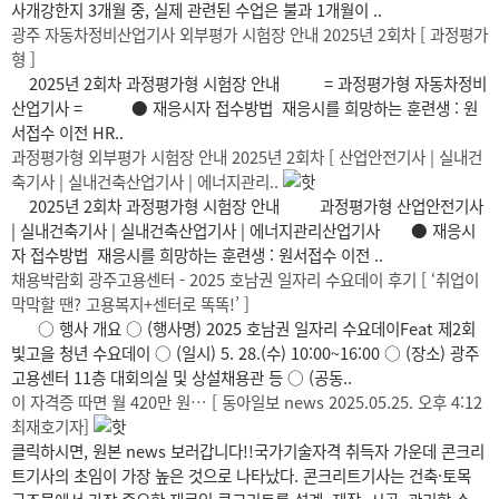
사개강한지 3개월 중, 실제 관련된 수업은 불과 1개월이 ..
광주 자동차정비산업기사 외부평가 시험장 안내 2025년 2회차 [ 과정평가
형 ]
2025년 2회차 과정평가형 시험장 안내 = 과정평가형 자동차정비
산업기사 = ● 재응시자 접수방법 재응시를 희망하는 훈련생 : 원
서접수 이전 HR..
과정평가형 외부평가 시험장 안내 2025년 2회차 [ 산업안전기사 | 실내건
축기사 | 실내건축산업기사 | 에너지관리..
2025년 2회차 과정평가형 시험장 안내 과정평가형 산업안전기사
| 실내건축기사 | 실내건축산업기사 | 에너지관리산업기사 ● 재응시
자 접수방법 재응시를 희망하는 훈련생 : 원서접수 이전 ..
채용박람회 광주고용센터 - 2025 호남권 일자리 수요데이 후기 [ ‘취업이
막막할 땐? 고용복지+센터로 똑똑!’ ]
○ 행사 개요 ○ (행사명) 2025 호남권 일자리 수요데이Feat 제2회
빛고을 청년 수요데이 ○ (일시) 5. 28.(수) 10:00~16:00 ○ (장소) 광주
고용센터 11층 대회의실 및 상설채용관 등 ○ (공동..
이 자격증 따면 월 420만 원… [ 동아일보 news 2025.05.25. 오후 4:12
최재호기자]
클릭하시면, 원본 news 보러갑니다!!국가기술자격 취득자 가운데 콘크리
트기사의 초임이 가장 높은 것으로 나타났다. 콘크리트기사는 건축·토목