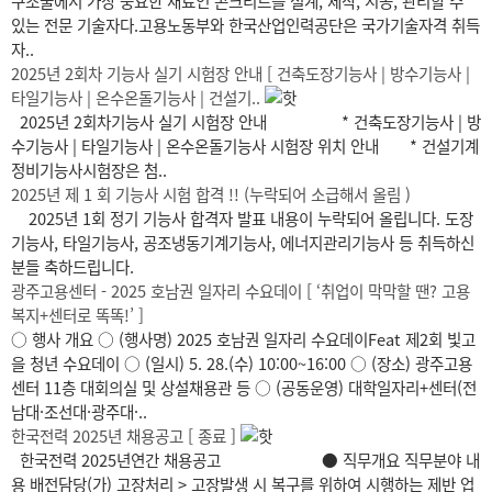
구조물에서 가장 중요한 재료인 콘크리트를 설계, 제작, 시공, 관리할 수
있는 전문 기술자다.고용노동부와 한국산업인력공단은 국가기술자격 취득
자..
2025년 2회차 기능사 실기 시험장 안내 [ 건축도장기능사 | 방수기능사 |
타일기능사 | 온수온돌기능사 | 건설기..
2025년 2회차기능사 실기 시험장 안내 * 건축도장기능사 | 방
수기능사 | 타일기능사 | 온수온돌기능사 시험장 위치 안내 * 건설기계
정비기능사시험장은 첨..
2025년 제 1 회 기능사 시험 합격 !! (누락되어 소급해서 올림 )
2025년 1회 정기 기능사 합격자 발표 내용이 누락되어 올립니다. 도장
기능사, 타일기능사, 공조냉동기계기능사, 에너지관리기능사 등 취득하신
분들 축하드립니다.
광주고용센터 - 2025 호남권 일자리 수요데이 [ ‘취업이 막막할 땐? 고용
복지+센터로 똑똑!’ ]
○ 행사 개요 ○ (행사명) 2025 호남권 일자리 수요데이Feat 제2회 빛고
을 청년 수요데이 ○ (일시) 5. 28.(수) 10:00~16:00 ○ (장소) 광주고용
센터 11층 대회의실 및 상설채용관 등 ○ (공동운영) 대학일자리+센터(전
남대·조선대·광주대·..
한국전력 2025년 채용공고 [ 종료 ]
한국전력 2025년연간 채용공고 ● 직무개요 직무분야 내
용 배전담당(가) 고장처리 > 고장발생 시 복구를 위하여 시행하는 제반 업