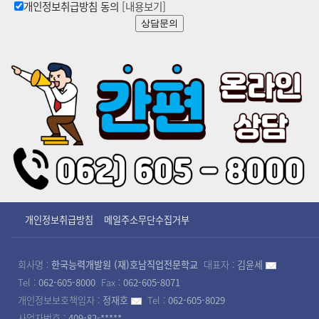
개인정보취급방침 동의
[내용보기]
상담문의
개인정보취급방침
메일주소무단수집거부
회사명 :
한국능력개발원 (재)호남직업전문학교
대표자 :
김윤세
Tel :
062-605-8000
Fax :
062-605-8071
개인정보보호책임자 :
정재호
Tel :
062-605-8029
사업자번호 :
409-82-*****