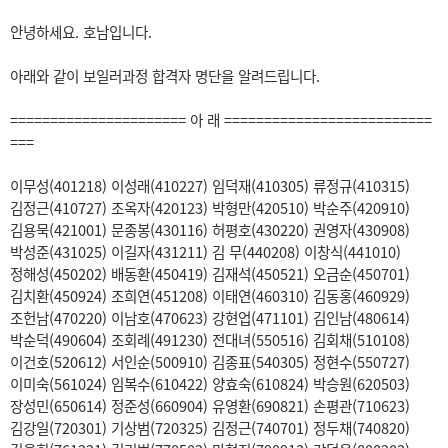
안녕하세요. 호남입니다.
아래와 같이 보일러과정 합격자 명단을 알려드립니다.
====================== 아 래 ==========================
===
이무성(401218) 이성래(410227) 임덕재(410305) 류정규(410315)
김정근(410727) 조옥자(420123) 박형만(420510) 박순주(420910)
김용묵(421001) 문종봉(430116) 허평호(430220) 권영자(430908)
박성준(431025) 이길자(431211) 김 무(440208) 이창식(441010)
정해성(450202) 배동환(450419) 김재석(450521) 오금순(450701)
김치환(450924) 조희연(451208) 이태연(460310) 김동홍(460929)
조헌남(470220) 이남호(470623) 강현업(471101) 김인남(480614)
박순덕(490604) 조회례(491230) 전대녀(550516) 김회채(510108)
이건호(520612) 서인순(500910) 김종표(540305) 정현수(550727)
이미숙(561024) 임복수(610422) 양효숙(610824) 박승원(620503)
장성민(650614) 정준성(660904) 유영환(690821) 손평관(710623)
김강일(720301) 기상범(720325) 김정근(740701) 정두채(740820)