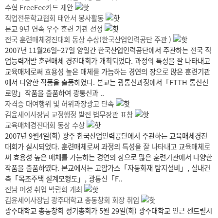
수협 FreeFee카드 제안
직업전문학교협회 태안서 봉사활동
본교 9년 연속 우수 훈련 기관 선정
전국 훈련매체경진대회 동상 수상(한국산업인력공단 주관 )
2007년 11월26일~27일 양일간 한국산업인력공단에서 주관하는 전국 직
업능력개발 훈련매체 경진대회가 개최되었다. 과정의 특성을 잘 나타내고
교육매체로써 효용성 높은 매체를 가늠하는 경연의 장으로 많은 훈련기관
에서 다양한 작품을 출품하였다. 본교는 광통신과정에서「FTTH 통신선
로망」작품을 출품하여 광통신과 ..
자격증 대여행위 및 허위과장광고 단속
김윤세이사장님 교정행정 발전 법무장관 표창
교육매체경진대회 동상 수상
2007년 9월4일(화) 광주 한국산업인력공단에서 주관하는 교육매체경진
대회가 실시되었다. 훈련매체로써 과정의 특성을 잘 나타내고 교육매체로
써 효용성 높은 매체를 가늠하는 경연의 장으로 많은 훈련기관에서 다양한
작품을 출품하였다. 본교에서는 고압가스「자동화재 탐지설비」, 실내건
축「목조주택 설계모형도」, 광통신「F..
전남 여성 취업 박람회 개최
김윤세이사장님 광주대학교 총동창회 회장 취임
광주대학교 총동창회 정기총회가 5월 29일(화) 광주대학교 인근 센트럴시