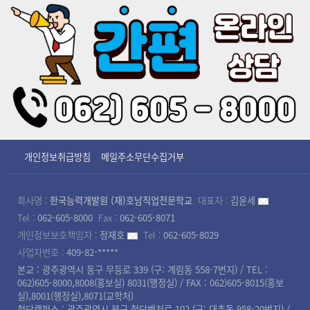
개인정보취급방침
메일주소무단수집거부
회사명 :
한국능력개발원 (재)호남직업전문학교
대표자 :
김윤세
Tel :
062-605-8000
Fax :
062-605-8071
개인정보보호책임자 :
정재호
Tel :
062-605-8029
사업자번호 :
409-82-*****
본교 : 광주광역시 동구 무등로 339 (구: 계림동 558-7번지) / TEL :
062)605-8000,8008(홍보실) 8031(행정실) / FAX : 062)605-8015(홍보
실),8001(행정실),8071(교학처)
첨단캠퍼스 : 광주광역시 북구 첨단벤처로 102 (구: 대촌동 958-20번지) /