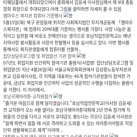
티웨딩홀에서 개최되었으며이 총회에서 김윤세 이사장님께서 제 9대 총동
창회 회장으로 추대되었다.아래 그림을 클릭하면 자세히 볼 수 있음
엠마우스 복지관 컴퓨터 기증행사
5월15일(화) 북구 운암동에 위치한 사회복지법인 무지개공동체 「엠마우
스복지관」에 컴퓨터 20여대를 기증하는 행사를 가졌다. 사랑 나눔은 움
직이고 실천할 때 비로소 전해진다는 생각으로 호남직업전문학교는 매년
지역사랑 봉사활동과 사랑의 헌혈행사 등을 실시하고 있다. 이번 행사를
통해서도 복지관생들에게 컴퓨터를 선물하..
집단상담프로그램 및 취업알선 기관 참여
07년도 취업지원 민간위탁 참여기관 출범식(사업명: 집단상담프로그램 및
취업알선) 지난 4월26일(목) 서울교육문화회관에서 김성중노동부차관과
본교 김윤세이사장, 각 지역을 대표하는 46개 참여기관장들이 참여한 가
운데, 금년도 취업지원 민간위탁 사업의 성공적인 수행을 다짐하는 출범식
을 가졌다. 이 자리에서..
호남국제마라톤-교직원참가
"즐거운 마음으로 함께 달리겠습니다."호남직업전문학교(이사장 김윤세)
전 교직원이 오는 4월 열리는 호남국제마라톤대회에 2년 연속 참가해 직
원들의 건강을 다지고 서로의 유대감도 쌓는다는 각오다.김윤세 이사장은
"함께 뛰면서 힘들 때 서로 격려하고 도와줄 수 있는 마라톤이야말로 직장
단위 생활체육으로 제격"이라며 ..
대통령 노동부 연두 업무 보고에 본교 수료생 김선기씨 참석