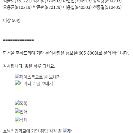
김율희(761221) 김기범(770502) 마현진(790913) 강덕용(800203)
오용균(810219) 박준현(820129) 이용섭(840503) 천둥길(510405)
이상 56명
=====================================================
=============
합격을 축하드리며 기타 문의사항은 홍보실(605-8008)로 문의 바랍니다.
감사합니다. 좋은 하루 되세요.
호남직업학교에 가면 취업 걱정 끝