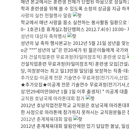
매년 본교에서는 훈련생 전체가 단합된 마음으로 성실하
학과 훈련생을 위해 쓸 수 있도록 소정의 상금을 지급 하
사랑의 실천 헌혈행사 알림
학교에서 매년 사랑을 몸소 실천하는 봉사활동 일환으로 진행되
0~ 1호관1층 휴게실2.첨단캠퍼스 2012.7.4(수) 10:0
성년의 대상자 축하행사
성년의 날 축하 행사본교는 2012년 5월 21일 성년을 
o군 ***“성년의 날”은 만20세가 된 젊은이들에게 국가
2차 건설직업훈련 무료과정(타일미장조적) 훈련생 모집
건설직업훈련 무료과정(타일미장조적) 훈련생 모집[건설
당, 미장분야는 최고 일13만원 일당)을 보장하는 직종-
추가모집-이공계 전문 기술연수 무료과정(전기기사,산업
★추가모집★이공계 전문 기술연수 무료과정(전기기사,산
상:만29세미만(80년 1월 1일 이후 출생자) * 이공계 대졸
교직원 호남국제 마라톤대회 참가
2012년 호남직업전문학교 교직원은 호남국제 마라톤대
한 사정으로 마라톤에 참가하지 못하시는 교직원분들은 점심
2012년 춘계체육대회 알림
2012년 춘계체육대회 알림안에만 있기 답답한 봄날, 