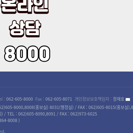
el :
062-605-8000
Fax :
062-605-8071
개인정보보호책임자 :
정재호
)605-8000,8008(홍보실) 8031(행정실) / FAX : 062)605-8015(홍보실)
 : 062)605-8090,8091 / FAX : 062)973-6025
4-8008 )
ed.