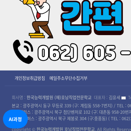
개인정보취급방침
메일주소무단수집거부
회사명 :
한국능력개발원 (재)호남직업전문학교
대표자 :
김윤세
T
본교 : 광주광역시 동구 무등로 339 (구: 계림동 558-7번지) / TEL : 062
첨단캠퍼스 : 광주광역시 북구 첨단벤처로 102 (구: 대촌동 958-20번지) / TEL
북광주캠퍼스 : 광주광역시 북구 제봉로 304 (구:중흥동) ( TEL : 062)36
AI과정
copyright ©
한국능력개발원 호남직업전문학교
. All Rights Reserv