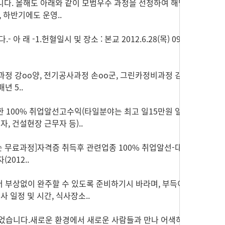
다. 올해도 아래와 같이 모범우수 과정을 선정하여 해당
 하반기에도 운영..
1.헌혈일시 및 장소 : 본교 2012.6.28(목) 09:1
과정 강oo양, 전기공사과정 손oo군, 그린카정비과정 김o
년 5..
100% 취업알선고수익(타일분야는 최고 일15만원 일
, 건설현장 근무자 등)..
무료과정]자격증 취득후 관련업종 100% 취업알선-대
2012..
 부상없이 완주할 수 있도록 준비하기시 바라며, 부득이
일정 및 시간, 식사장소..
되었습니다.새로운 환경에서 새로운 사람들과 만나 어색하