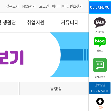
설문조사
NCS평가
로그인
아이디/비밀번호찾기
및 생활관
취업지원
커뮤니티
카카오톡
블로그
실시간톡톡
입학상담
동영상
T.062-605-8000