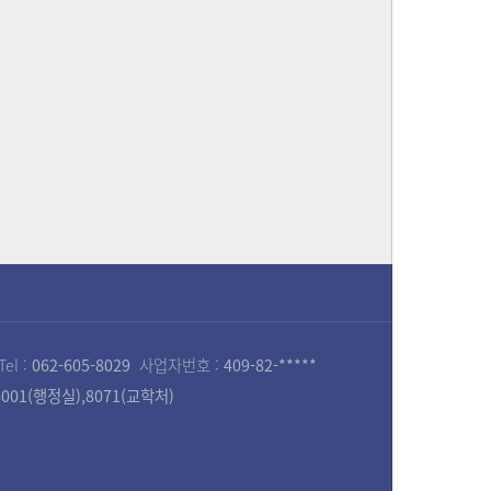
Tel :
062-605-8029
사업자번호 :
409-82-*****
,8001(행정실),8071(교학처)