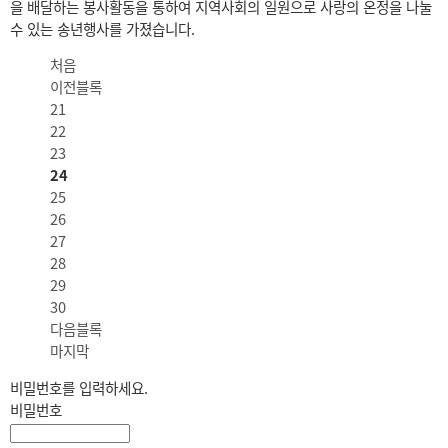
을 배달하는 봉사활동을 통하여 지역사회의 일원으로 사랑의 온정을 나눌
수 있는 송년행사를 가졌습니다.
처음
이전블록
21
22
23
24
25
26
27
28
29
30
다음블록
마지막
비밀번호를 입력하세요.
비밀번호