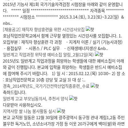
2015년 기능사 제1회 국가기술자격검정 시험장을 아래와 같이 운영합니
다. ***** 일정 ***************************** 자격종목 *********
******** 시험장소 *********** 2015.3.14.(토), 3.21(토)~3.22(일) &
nbs..
[채용공고] 재직자 향상훈련을 위한 시간강사모집
호남직업전문학교에서 함께 근무할 열정있는 시간강사를 모집합니다. 1.
모집부분 : 재직자 향상훈련 각 과정 - 지게차 이론 / 실기 (기능사과정)
- 용접실무 - 시퀀스 / PLC 실무 - 신재생에너지생산 &nb..
일반계고 직업과정 위탁생 예비소집 알림_2월12일(목)
2015년도 일반계고 직업과정을 희망하는 학생들에 대한 예비소집이 아래
와 같이 진행됩니다. 본교에 입학을 희망하는 학생들은 반드시 예비소집
에 참여해 주시기 바랍니다. 1) 일 시 : 2015.02.12.(목) 10:00~ 2) 장 소
: 호남직업전문학교 10층 강당 및 교실 3) 대 상 :..
경축_2014학년도_국가기간전략산업직종훈련_수료
축하드립니다.
일반계 고교 부모님동의서, 추천서 양식
다운받아 사용하십시오.
지역사랑 쌀 나눔 봉사활동 실시
본교 교직원 일동은 12월 30일에 광주광역시 동구청 관내 계림1,2동 주민
불우한 독거노인, 소년소녀가장 가정 등 이웃 20가구에게 백미(쌀)와 라면