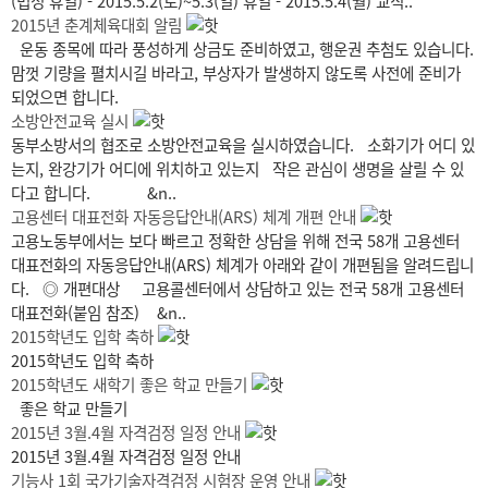
(법정 휴일) - 2015.5.2(토)~5.3(일) 휴일 - 2015.5.4(월) 교직..
2015년 춘계체육대회 알림
운동 종목에 따라 풍성하게 상금도 준비하였고, 행운권 추첨도 있습니다.
맘껏 기량을 펼치시길 바라고, 부상자가 발생하지 않도록 사전에 준비가
되었으면 합니다.
소방안전교육 실시
동부소방서의 협조로 소방안전교육을 실시하였습니다. 소화기가 어디 있
는지, 완강기가 어디에 위치하고 있는지 작은 관심이 생명을 살릴 수 있
다고 합니다. &n..
고용센터 대표전화 자동응답안내(ARS) 체계 개편 안내
고용노동부에서는 보다 빠르고 정확한 상담을 위해 전국 58개 고용센터
대표전화의 자동응답안내(ARS) 체계가 아래와 같이 개편됨을 알려드립니
다. ◎ 개편대상 고용콜센터에서 상담하고 있는 전국 58개 고용센터
대표전화(붙임 참조) &n..
2015학년도 입학 축하
2015학년도 입학 축하
2015학년도 새학기 좋은 학교 만들기
좋은 학교 만들기
2015년 3월.4월 자격검정 일정 안내
2015년 3월.4월 자격검정 일정 안내
기능사 1회 국가기술자격검정 시험장 운영 안내