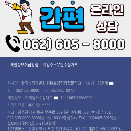
개인정보취급방침
메일주소무단수집거부
회사명 :
한국능력개발원 (재)호남직업전문학교
대표자 :
김윤세
Tel :
062-605-8000
Fax :
062-605-8071
개인정보보호책임자 :
정재호
Tel :
062-605-8029
사업자번호 :
409-82-*****
본교 : 광주광역시 동구 무등로 339 (구: 계림동 558-7번지) / TEL :
062)605-8000,8008(홍보실) 8031(행정실) / FAX : 062)605-8015(홍보
실),8001(행정실),8071(교학처)
첨단캠퍼스 : 광주광역시 북구 첨단벤처로 102 (구: 대촌동 958-20번지) /