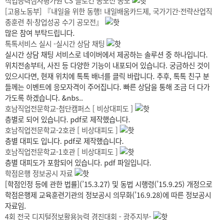
직업능력심사평가원 CS 슬로건 공모전 공모
[고용노동부] 『내일을 위한 동행! 내일배움카드제, 국가기간·전략산업직
종훈련 취·창업성공 수기 공모전』
많은 참여 부탁드립니다.
톡톡서비스 실시 -실시간 상담 채팅
실시간 상담 채팅 서비스로 네이버에서 제공하는 솔루션 중 하나입니다.
위치전송부터, 사진 등 다양한 기능이 내포되어 있습니다. 궁금하신 것이
있으시다면, 현재 위치에 톡톡 배너를 클릭 바랍니다. 추후, 톡톡 친구 분
들께는 이벤트에 응모자격이 주어집니다. 빠른 상담을 통해 조금 더 다가
가도록 하겠습니다. &nbs..
호남직업전문학교-첨단캠퍼스 [ 비상대피도 ]
층별로 되어 있습니다. pdf로 제작했습니다.
호남직업전문학교-2호관 [ 비상대피도 ]
층별 대피도 입니다. pdf로 제작했습니다.
호남직업전문학교-1호관 [ 비상대피도 ]
층별 대피도가 포함되어 있습니다. pdf 파일입니다.
학점은행 정보공시 자료
[학점인정 등에 관한 법률](’15.3.27) 및 동법 시행령(’15.9.25) 개정으로
학점은행제 교육훈련기관의 정보공시 의무화(’16.9.28)에 따른 정보공시
자료임.
4회 전국 디지털정보활용능력 경진대회 - 광주지부-