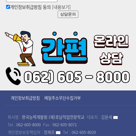
개인정보취급방침 동의
[내용보기]
상담문의
개인정보취급방침
메일주소무단수집거부
회사명 :
한국능력개발원 (재)호남직업전문학교
대표자 :
김윤세
Tel :
062-605-8000
Fax :
062-605-8071
개인정보보호책임자 :
정재호
Tel :
062-605-8029