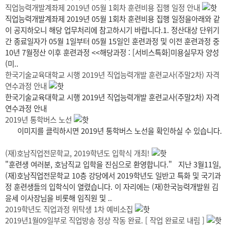
직업능력개발계좌제 2019년 05월 1회차 훈련비용 집행 일정 안내
직업능력개발계좌제 2019년 05월 1회차 훈련비용 집행 일정을아래와 같
이 공지하오니 해당 업무처리에 참고하시기 바랍니다.1. 정산대상 단위기
간 종료일자가 05월 1일부터 05월 15일인 훈련과정 및 이전 훈련과정 중
10년 7월정산 이후 훈련과정 <<해당과정 : [서비스특화]미용실무자 양성
(미..
한국기술교육대학교 시행 2019년 직업능력개발 훈련교사(주말2차) 자격
연수과정 안내
한국기술교육대학교 시행 2019년 직업능력개발 훈련교사(주말2차) 자격
연수과정 안내
2019년 통학버스 노선
이미지를 클릭하시면 2019년 통학버스 노선을 확인하실 수 있습니다.
(재)호남직업전문학교, 2019학년도 입학식 개최!
"훈련생 여러분, 호남직교 입학을 진심으로 환영합니다." 지난 3월11일,
(재)호남직업전문학교 10층 강당에서 2019학년도 일반고 특화 및 국기과
정 훈련생들의 입학식이 열렸습니다. 이 자리에는 (재)한국능력개발원 김
윤세 이사장님을 비롯해 임직원 및 ..
2019학년도 직업과정 위탁생 1차 예비소집
2019년1월09일부로 직업방송 정상 작동 완료. [ 작업 완료로 내림 ]