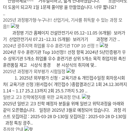
안녕하세요~~~ ​ 거두절미하고, 짧게 안내하겠습니다. 조금이라도
더 도움이 되고자 1일 1문제 풀이방 을 만들었습니다. ​ ​ 너무 짧나요?
..
2025년 과정평가형-누구나!! 산업기사, 기사를 취득할 수 있는 과정 모
음!!
과정명 기간 홈페이지 건설안전기사 05.12~11.05 (6개월) 보러가
기 산업안전기사 07.21~12.31 (5개월) 보러가기 과정명 기간 ..
2024년 광주지역 취업률 우수 훈련기관 TOP 10 선정 !!
2024년 우수 훈련기관 Top 10선정!! 선정 항목 2024년 5년인증평가 우
수 상위기관 5개소 취업률 우수 훈련기관 상위 5개소 목적 취업지원 촉진
훈련품질 제고 시상식 풍경 본 시상식의 취지에 맞..
2025년 과정평가 외부평가 시험일정
1. 2025년 외부평가 신청 - 교육기관 & 개인접수일정 회차응시회
차( 교육기관 신청 )원서접수( 개인접수 )종합결과신고 1회 24.12.30까지
1.14 ~ 1.17 25.2.13까지 2회 25.5.7까지 5.20 ..
일반고 고3 진학예정자를 위한 교육과정 안내.
2025년 일반고 고3 진학 예정자 분들을 위해 일반고 위탁과정을 아래와
같이 오픈했습니다. 일정은 2025년 3월로 예정되어 있습니다. 과정 리
스트 모집마감 : 2025-03-28 D-130일 모집마감 : 2025-03-28 D-130일
과정 특징 광주..
주차장 안내