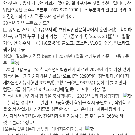
한 것보다, 응시 가능한 학과가 많아요. 알아보시는 것을 추천드립니다. 산
업인력공단 광주지역본부 [ 062-970-1700 ] 직무분야와 관련된 학과 0
2 경영ㆍ회계ㆍ사무 중 024 생산관리&..
33주년 기념 콘텐츠 공모전
□ 공모전 개요 ○ (공모자격) 호남직업전문학교에서 훈련과정을 참여하
신 분, 교직원 누구나 참여 가능 ○ (공모기간) ’25. 6. 2.(월)부터 월말
기준, 연중 수시 ○ (공모방식) 블로그, 포스터, VLOG, 숏폼, 인스타그
램 게시물 등 ..
취업이 잘되는 자격증 best 7 [ 2024년 7월말 건강보험 기준 - 고용노동
부 ]
20일 고용노동부와 한국산업인력공단에 따르면 2023년 기준 가장 많이
취득하는 국가기술자격은 컴활2급으로 6만 5290명이 취득했다. 이어 지
게차운전기능사(6만 3728명), 컴활1급(2만 9873명) 등이 뒤를 이었다.
컴활1·2급 취득자만 9만 5163명에 달했다. 그러나 가장 많..
자동차정비산업기사 합격을 축하합니다. [ 2025년 1회 과정평가형 ]
놀라운 성과!!! 일반고 고등학생이 학업을 잠시 중단하고, 직업학교
를 와서 산업기사 자격증을 취득한 것도 놀라운데!!! 자동차정비기능
사, 지게차운전기능사, 건설기계정비기능사 등 총 취득률이 263% 라는
것은 놀라운 성과!!..
[오픈톡]1일 1문제 공부방 -에너지관리기능사-