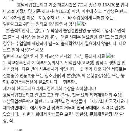
호남직업전문학교 기준 하교시간은 7교시 종료 후 16시30분 입니
다.조퇴예정자 및 기준 하교시간(16:30) 이전, 이후에 하교 수강생은 반드
시 1주차장만 이용. 이동주차 요구로 타 수강생에게 피해를 주는..
일반계고교 위탁생 원적교 출석확인서 양식
본 출석확인서는 일반고 위탁생이 졸업앨범촬영 등 원적교 행사로 원적
교 출석시 사용하는 문서입니다. 매월 셋째주 월요일인 원적교 등교일인
경우는 수업일에 해당되어 별도의 출석확인서가 필요하지 않습니다. 다운
로드 받아 사용하십시오
일반계고교 입학원서 및 학교장추천서와 부모님 동의서 자료
1. 학교장추천서 2. 학부모동의서 3. 입학원서(고교생) 양식 4. 생활관 입
사신청서 다운 받아 사용하시기 바랍니다. ※ 추가 제출 개인 서류로는
신분증(주민등록증 또는 청소년증)과 본인명의의 은행통장(신한 또는 농
협), 주민등록등본이 필요합니다. 행복한..
제27회 한국국제요리제과경연대회 수상을 축하합니다!
호남직업전문학교 일반고 고3 위탁과정, 전국 요리·제과제빵대회 수상!
호남직업전문학교 일반고 고3 위탁과정 학생들이 「제27회 한국국제요리
제과경연대회」에서 뛰어난 성과를 거두며 전국 무대에서 실력을 인정받
았습니다. 이번 대회에서 학생들은 교육부장관상, 문화체육관광부장관
상, 식..