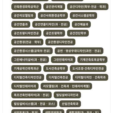
건축환경화학공학군
공간관리계열
공간디자인(학부·전공ㆍ학과)
공간리모델링과
공간사회환경공학부
공간시스템공학부
공간연출과
공간연출디자인(과ㆍ전공)
공간예술과
공간조형디자인전공
공간조형학부
공간진단학부
공간환경(전공ㆍ학부)
공간환경디자인전공
공간환경시스템(공학부·전공)
공연ㆍ영상무대디자인(과전ㆍ전공)
그린에너지설비(과ㆍ전공)
그린인테리어과
기계건축토목공학부
기계공학건축학과군
도시건축공학부
도시조경·건축디자인전공
디지털건축디자인전공
디지털건축전공
디지털디자인ㆍ건축학과
디지털인테리어과
리모델링(과ㆍ건축과ㆍ인테리어계열)
목조건축인테리어(과ㆍ전공)
빌딩설비디자인과
빌딩설비시스템(과ㆍ전공ㆍ코스)
산업건축학과
산업토목(과ㆍ학과)
생활경영학과
생활과학(과ㆍ전공ㆍ부)