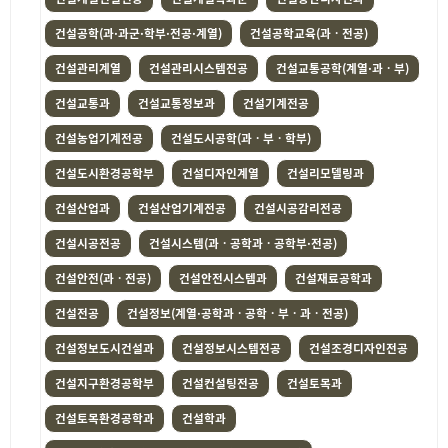
건설공학(과·과군·학부·전공·계열)
건설공학교육(과ㆍ전공)
건설관리계열
건설관리시스템전공
건설교통공학(계열·과ㆍ부)
건설교통과
건설교통정보과
건설기계전공
건설농업기계전공
건설도시공학(과ㆍ부ㆍ학부)
건설도시환경공학부
건설디자인계열
건설리모델링과
건설산업과
건설산업기계전공
건설시공감리전공
건설시공전공
건설시스템(과ㆍ공학과ㆍ공학부·전공)
건설안전(과ㆍ전공)
건설안전시스템과
건설재료공학과
건설전공
건설정보(계열·공학과ㆍ공학ㆍ부ㆍ과ㆍ전공)
건설정보도시건설과
건설정보시스템전공
건설조경디자인전공
건설지구환경공학부
건설컨설팅전공
건설토목과
건설토목환경공학과
건설학과