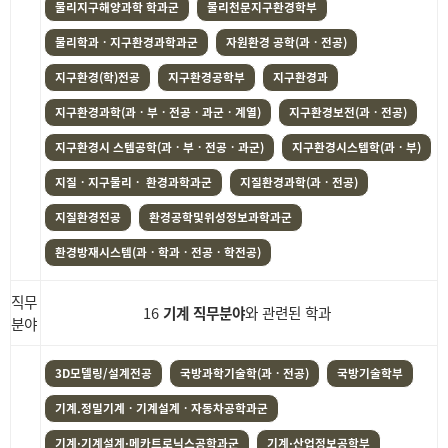
물리지구해양과학 학과군
물리천문지구환경학부
물리학과ㆍ지구환경과학과군
자원환경 공학(과ㆍ전공)
지구환경(학)전공
지구환경공학부
지구환경과
지구환경과학(과ㆍ부ㆍ전공ㆍ과군ㆍ계열)
지구환경보전(과ㆍ전공)
지구환경시 스템공학(과ㆍ부ㆍ전공ㆍ과군)
지구환경시스템학(과ㆍ부)
지질ㆍ지구물리ㆍ 환경과학과군
지질환경과학(과ㆍ전공)
지질환경전공
환경공학및위성정보과학과군
환경방재시스템(과ㆍ학과ㆍ전공ㆍ학전공)
직무
16
기계 직무분야
와 관련된 학과
분야
3D모델링/설계전공
국방과학기술학(과ㆍ전공)
국방기술학부
기계.정밀기계ㆍ기계설계ㆍ자동차공학과군
기계·기계설계·메카트로닉스공학과군
기계·산업정보공학부