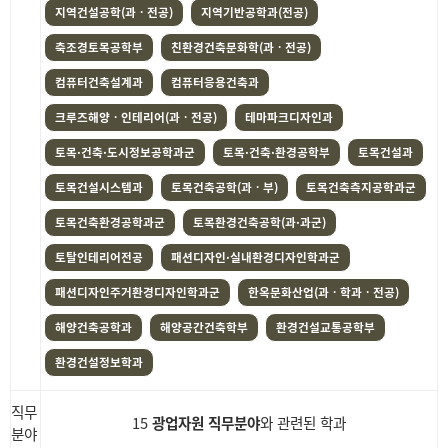
지역건설공학(과ㆍ전공)
지역기반공학과(전공)
축조경토목공학부
친환경건축문화학(과ㆍ전공)
컴퓨터건축설계과
컴퓨터응용건축과
크루즈해양ㆍ인테리어(과ㆍ전공)
테마파크디자인과
토목·건축·도시정보공학과군
토목·건축·환경공학부
토목건설과
토목건설시스템과
토목건축공학(과ㆍ부)
토목건축측지공학과군
토목건축환경공학과군
토목환경건축공학(과·과군)
토탈인테리어전공
패션디자인·실내환경디자인학과군
패션디자인주거환경디자인학과군
한옥문화산업(과ㆍ학과ㆍ전공)
해양건축공학과
해양공간건축학부
환경건설교통공학부
환경건설정보학과
직무
15
광업자원 직무분야
와 관련된 학과
분야