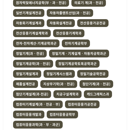
원자력및에너지공학(부ㆍ과ㆍ전공)
의료기 계(과ㆍ전공)
일반기계설계전공
자동차플랜트산업(과ㆍ전공)
자동화기계설계과
자동화설계전공
전산응용가공전공
전산응용기계설계학과
전산응용기계학과
전자·전자계산·기계공학과군
전자기계공학부
정밀기계(과ㆍ전공)
정밀기계ㆍ기계설계ㆍ자동차공학과군
정밀기계공학(과ㆍ전공)
정밀기계공학토목공학과군
정밀기계설계과
정밀기계시스템과
정밀기술공학전공
제품설계전공
지상무기학(과ㆍ전공)
첨단기계(과ㆍ전공)
첨단기계설계(과·전공)
치공구설계학과
캐드그래픽스과
컴퓨터기계설계(과ㆍ전공ㆍ부)
컴퓨터응용가공전공
컴퓨터응용개발과
컴퓨터응용공학부
컴퓨터응용과학(과ㆍ부ㆍ과군)