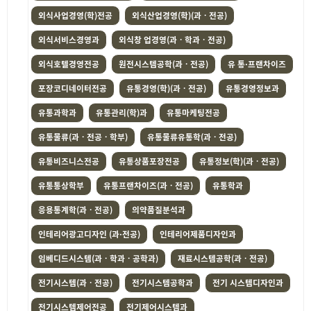
외식사업경영(학)전공
외식산업경영(학)(과ㆍ전공)
외식서비스경영과
외식창 업경영(과ㆍ학과ㆍ전공)
외식호텔경영전공
원전시스템공학(과ㆍ전공)
유 통·프랜차이즈
포장코디네이터전공
유통경영(학)(과ㆍ전공)
유통경영정보과
유통과학과
유통관리(학)과
유통마케팅전공
유통물류(과ㆍ전공ㆍ학부)
유통물류유통학(과ㆍ전공)
유통비즈니스전공
유통상품포장전공
유통정보(학)(과ㆍ전공)
유통통상학부
유통프랜차이즈(과ㆍ전공)
유통학과
응용통계학(과ㆍ전공)
의약품질분석과
인테리어광고디자인 (과·전공)
인테리어제품디자인과
임베디드시스템(과ㆍ학과ㆍ공학과)
재료시스템공학(과ㆍ전공)
전기시스템(과ㆍ전공)
전기시스템공학과
전기 시스템디자인과
전기시스템제어전공
전기제어시스템과