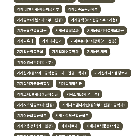
기계·정밀기계·자동차공학부
기계건축토목공학부
기계공학(계열ㆍ과ㆍ부ㆍ전공)
기계공학(과ㆍ전공ㆍ부ㆍ계열)
기계공학건축학과군
기계공학교육과
기계공학기계설계학과군
기계교육과
기계디자인과
기계로봇에너지공학(과ㆍ전공)
기계및산업공학부
기계및제어공학과
기계산업계열
기계산업공학(계열ㆍ부)
기계설계(공학과ㆍ공학전공ㆍ과ㆍ전공ㆍ학과)
기계설계시스템정보과
기계설계자동화공학부
기계설계학전공
기계소재.설계생산공학전공
기계소재공학(과ㆍ부)
기계시스템공학(과·전공)
기계시스템디자인(공학부ㆍ전공ㆍ공학과)
기계식품화학공학부
기계ㆍ정보산업공학부
기계의용공학(과ㆍ전공)
기계재료과
기계재료식품공학과군