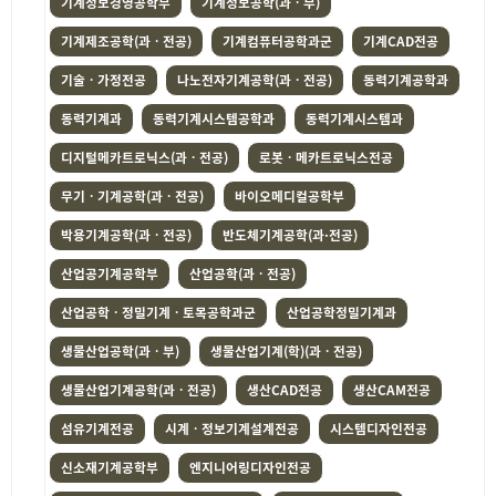
기계정보경영공학부
기계정보공학(과ㆍ부)
기계제조공학(과ㆍ전공)
기계컴퓨터공학과군
기계CAD전공
기술ㆍ가정전공
나노전자기계공학(과ㆍ전공)
동력기계공학과
동력기계과
동력기계시스템공학과
동력기계시스템과
디지털메카트로닉스(과ㆍ전공)
로봇ㆍ메카트로닉스전공
무기ㆍ기계공학(과ㆍ전공)
바이오메디컬공학부
박용기계공학(과ㆍ전공)
반도체기계공학(과·전공)
산업공기계공학부
산업공학(과ㆍ전공)
산업공학ㆍ정밀기계ㆍ토목공학과군
산업공학정밀기계과
생물산업공학(과ㆍ부)
생물산업기계(학)(과ㆍ전공)
생물산업기계공학(과ㆍ전공)
생산CAD전공
생산CAM전공
섬유기계전공
시계ㆍ정보기계설계전공
시스템디자인전공
신소재기계공학부
엔지니어링디자인전공