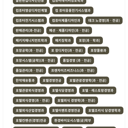
출판편집디자인전공
컴퓨터데이터정보학과
컴퓨터영상디자인계열
컴 퓨터응용전기시스템과
컴퓨터전기시스템과
컴퓨터제품디자인과
테크 노경영(과ㆍ전공)
판매관리(과·전공)
패션ㆍ제품디자인(과ㆍ전공)
패키지매니지먼트학과
패키징학과
포장(과ㆍ학과)
포장공학(과ㆍ전공)
포 장디자인(과ㆍ전공)
포장물류과
포장시스템(공학)(과ㆍ전공)
품질경영 (과ㆍ전공)
품질관리(과ㆍ전공)
프랜차이즈비즈니스(과ㆍ전공)
한약재유통과
호텔경영전공
호텔관광경영학(과ㆍ전공)
호텔관광외식경영과
호텔식당경영과
호텔ㆍ레스토랑경영과
호텔외식경영(과ㆍ전공)
호텔외식 경영학(과ㆍ전공)
호텔외식산업경영과
호텔이벤트경영전공
호텔조리식 당경영학과
호텔컨벤션(경영)전공
환경바이오시스템(공)학부