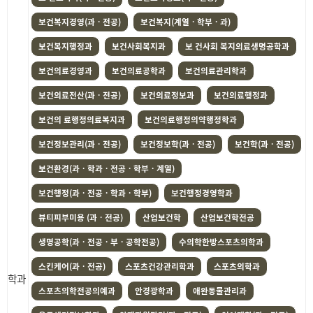
보건복지경영(과ㆍ전공)
보건복지(계열ㆍ학부ㆍ과)
보건복지행정과
보건사회복지과
보 건사회 복지의료생명공학과
보건의료경영과
보건의료공학과
보건의료관리학과
보건의료전산(과ㆍ전공)
보건의료정보과
보건의료행정과
보건의 료행정의료복지과
보건의료행정의약행정학과
보건정보관리(과ㆍ전공)
보건정보학(과ㆍ전공)
보건학(과ㆍ전공)
보건환경(과ㆍ학과ㆍ전공ㆍ학부ㆍ계열)
보건행정(과ㆍ전공ㆍ학과ㆍ학부)
보건행정경영학과
뷰티피부미용 (과ㆍ전공)
산업보건학
산업보건학전공
생명공학(과ㆍ전공ㆍ부ㆍ공학전공)
수의학한방스포츠의학과
스킨케어(과ㆍ전공)
스포츠건강관리학과
스포츠의학과
학과
스포츠의학전공의예과
안경광학과
애완동물관리과