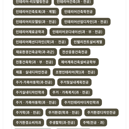
인테리어·리모텔링전공
인테리어건축(과ㆍ전공)
인테리어건축토목(과ㆍ계열)
인테리어건축학전공
인테리어리모델링(과ㆍ전공)
인테리어산업디자인(과ㆍ전공)
인테리어재료공학과
인테리어코디네이션(과ㆍ부ㆍ전공)
인테리어패션디자인((학)과ㆍ 전공)
인텔리전트설비계열
재료환경건축공학(과·과군)
전산응용건축전공
전통건축학(과ㆍ부ㆍ전공)
제어계측건축설비공학부
제품ㆍ실내디자인전공
조명인테리어(학)(과ㆍ전공)
주거·가족아동학(과·전공)
주거및실내계획전공
주거실내디자인학과
주거ㆍ가족복지(과ㆍ전공)
주거ㆍ가족아동학(과ㆍ전공)
주거인테리어디자인학과
주거학(과ㆍ전공)
주거환경(학과ㆍ전공)
주거환경디자인전공
주거환경소비자과
주생활학(과·전공)
주택(전공ㆍ과)