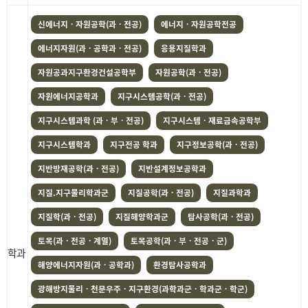
신에너지ㆍ자원공학(과ㆍ전공)
에너지ㆍ자원공학전공
에너지자원(과ㆍ공학과ㆍ전공)
응용지질학과
자원공과지구환경건설공학부
자원공학(과ㆍ전공)
자원에너지공학과
지구시스템공학(과ㆍ전공)
지구시스템과학 (과ㆍ부ㆍ전공)
지구시스템ㆍ재료금속공학부
지구시스템학과
지구전공 학과
지구정보공학(과ㆍ전공)
지반방재공학(과ㆍ전공)
지반설계정보공학과
지질.지구물리학과군
지질공학(과ㆍ전공)
지질과학과
지질학(과ㆍ전공)
지질해양학과군
탐사공학(과ㆍ전공)
토목(과ㆍ전공ㆍ계열)
토목공학(과ㆍ부ㆍ전공ㆍ군)
학과
해양에너지자원(과ㆍ공학과)
환경탐사공학과
광해방지물리ㆍ천문우주ㆍ지구환경(과학과군ㆍ학과군ㆍ학군)