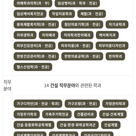
의예학과의학(과ㆍ부)
임상병리(과ㆍ학과ㆍ전공)
임상케어복지전공
작업치료학과
재활(과ㆍ전공)
중독재활복지학(과ㆍ전공)
첨단의료기학(과ㆍ전공)
치기공학과
치위생학과
치의예과
치의학과한의예과
케어복지과
피부건강관리(과ㆍ전공)
피부미용(과ㆍ전공)
피부미용디자인과
한방건강관리학(과ㆍ전공)
한방의료공학(과ㆍ전공)
한의학과
헬스산업학(과ㆍ전공)
직무
14
건설 직무분야
와 관련된 학과
분야
가구디자인(과ㆍ전공ㆍ학과)
가구조형(과ㆍ전공)
가정관리학과
가정주거학과
가족주거학전공
건물관리과
건설·건축계열
건설·응용화학공학계열
건설·환경·화학공학과군
건설계열
건설계열건설전공
건설계열학과군
건설공간디자인과