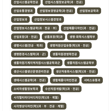
산업시스템공학전공
산업시스템정보공학(과ㆍ전공)
산업유통경영과
산업정보경영공학(과·전공)
산업정보공학과
산업정보과
산업정보시스템경영과
산업정보시스템공학(과ㆍ전공ㆍ부)
산업제품디자인(과ㆍ전공)
산업포장(과ㆍ전공)
상품포장(학)과
생명·화학시스템학부
생명시스템(전공ㆍ학과)
생명자원산업유통(학)(과ㆍ전공)
생명환경시스템학(과ㆍ군)
생물자원경영학전공
생물자원기계지역자원시스템공학과군
생물자원시스템공학부
생산시스템생산운영관리전공
생산자동화시스템(학)(과ㆍ전공)
생태시스템공학(과ㆍ전공)
생활제품디자인전공
서비스유통과
소비자생활정보학과
수산자원개발(학)(과ㆍ전공)
시각멀티미디어디자인(학)(과ㆍ계열)
시각영상디자인(학)(과ㆍ부ㆍ전공ㆍ계열)