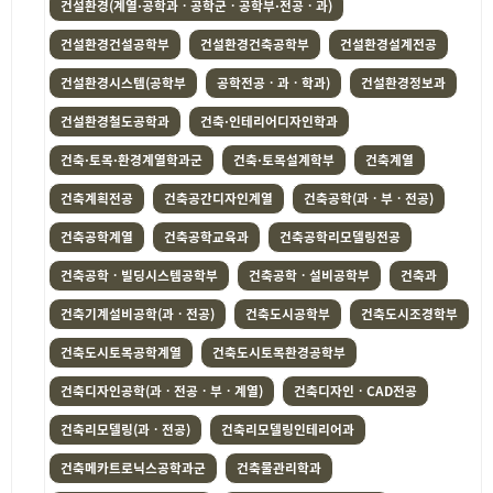
건설환경(계열·공학과ㆍ공학군ㆍ공학부·전공ㆍ과)
건설환경건설공학부
건설환경건축공학부
건설환경설계전공
건설환경시스템(공학부
공학전공ㆍ과ㆍ학과)
건설환경정보과
건설환경철도공학과
건축·인테리어디자인학과
건축·토목·환경계열학과군
건축·토목설계학부
건축계열
건축계획전공
건축공간디자인계열
건축공학(과ㆍ부ㆍ전공)
건축공학계열
건축공학교육과
건축공학리모델링전공
건축공학ㆍ빌딩시스템공학부
건축공학ㆍ설비공학부
건축과
건축기계설비공학(과ㆍ전공)
건축도시공학부
건축도시조경학부
건축도시토목공학계열
건축도시토목환경공학부
건축디자인공학(과ㆍ전공ㆍ부ㆍ계열)
건축디자인ㆍCAD전공
건축리모델링(과ㆍ전공)
건축리모델링인테리어과
건축메카트로닉스공학과군
건축물관리학과