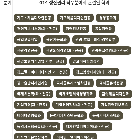
분야
024 생산관리 직무분야
와 관련된 학과
가구ㆍ제품디자인전공
가구제품디자인전공
경영공학과
경영정보시스템(과ㆍ전공)
경영정보전공
공업경영과
공업교육계열
공장자동화과
관광(호텔ㆍ외식)경영학부
관광경영전공
관광외식경영(과ㆍ전공)
관광품질경영(과ㆍ전공)
관광호텔외식경영(학부ㆍ전공)
광고디자인영상과
광고멀티미디어디자인(과ㆍ전공)
광고영상디자인(과ㆍ전공)
광고출판디자인계열
국제물류시스템학전공
국제물류학전공
국제유통학(과ㆍ전공)
국제호텔외식경영학과
금속제품디자인과
기업경영(과ㆍ전공)
기업경영정보(과ㆍ전공)
기업경영정보코스
데이터경영학과
동력기계시스템공학과
동력기계시스템과
동력시스템공학(과ㆍ전공)
디자인멀티미디어(과ㆍ전공)
디자인미술영상학부
디자인ㆍ멀티미디어전공