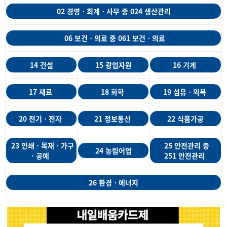
02 경영ㆍ회계ㆍ사무 중 024 생산관리
06 보건ㆍ의료 중 061 보건ㆍ의료
14 건설
15 광업자원
16 기계
17 재료
18 화학
19 섬유ㆍ의복
20 전기ㆍ전자
21 정보통신
22 식품가공
23 인쇄ㆍ목재ㆍ가구
25 안전관리 중
24 농림어업
ㆍ공예
251 안전관리
26 환경ㆍ에너지