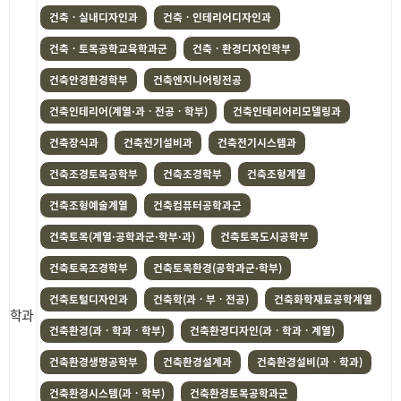
건축ㆍ실내디자인과
건축ㆍ인테리어디자인과
건축ㆍ토목공학교육학과군
건축ㆍ환경디자인학부
건축안경환경학부
건축엔지니어링전공
건축인테리어(계열·과ㆍ전공ㆍ학부)
건축인테리어리모델링과
건축장식과
건축전기설비과
건축전기시스템과
건축조경토목공학부
건축조경학부
건축조형계열
건축조형예술계열
건축컴퓨터공학과군
건축토목(계열·공학과군·학부·과)
건축토목도시공학부
건축토목조경학부
건축토목환경(공학과군·학부)
건축토털디자인과
건축학(과ㆍ부ㆍ전공)
건축화학재료공학계열
학과
건축환경(과ㆍ학과ㆍ학부)
건축환경디자인(과ㆍ학과ㆍ계열)
건축환경생명공학부
건축환경설계과
건축환경설비(과ㆍ학과)
건축환경시스템(과ㆍ학부)
건축환경토목공학과군