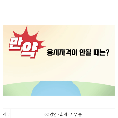
직무
02 경영ㆍ회계ㆍ사무 중