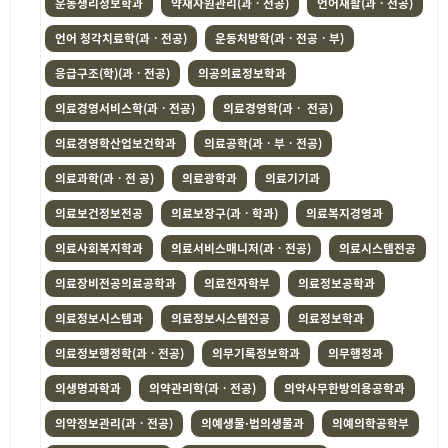
운동생리정보학과
약재자원관리(과ㆍ전공)
언어재활(과ㆍ전공)
언어 청각치료학(과ㆍ전공)
운동처방학(과ㆍ전공ㆍ부)
응급구조(학)(과ㆍ전공)
의공의료정보학과
의료경영서비스학(과ㆍ전공)
의료경영학(과ㆍ 전공)
의료경영학산업보건학과
의료공학(과ㆍ부ㆍ전공)
의료과학(과ㆍ전 공)
의료광학과
의료기기과
의료보건정보전공
의료보장구(과ㆍ학과)
의료복지경영과
의료사회복지학과
의료서비스매니저(과ㆍ전공)
의료시스템전공
의료장비전공의료공학과
의료전자학부
의료정보공학과
의료정보시스템과
의료정보시스템전공
의료정보학과
의료정보행정학(과ㆍ전공)
의무기록정보학과
의무행정과
의생명과학과
의약관리학(과ㆍ전공)
의약사무한방의용공학과
의약정보관리(과ㆍ전공)
의예생물·법의생물과
의예의학공학부