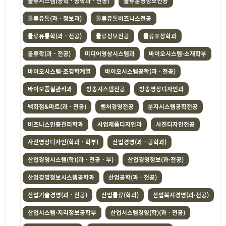
물류시스템(공학ㆍ공학과ㆍ전공)
물류운영정보전공
물류유통(과ㆍ정보과)
물류유통비즈니스전공
물류유통학(과ㆍ전공)
물류정보전공
물류포장학과
물류학(과ㆍ전공)
미디어영상시스템과
바이오시스템·소재학부
바이오시스템·조경학계열
바이오시스템공학(과ㆍ전공)
바이오품질관리과
방송시스템전공
방송영상디자인과
백화점&마트(과ㆍ전공)
벤처경영전공
분자시스템공학전공
비즈니스인증관리학과
사업제품디자인과
사진디자인전공
사진영상디자인(학과ㆍ학부)
산업경영(과ㆍ공학과)
산업경영시스템(학)(과ㆍ전공ㆍ부)
산업경영정보(과·전공)
산업경영정보시스템공학과
산업공학(과ㆍ전공)
산업기술경영(과ㆍ전공)
산업물류(학과)
산업복지경영(과·전공)
산업시스템·지리정보공학부
산업시스템경영(학)(과ㆍ전공)