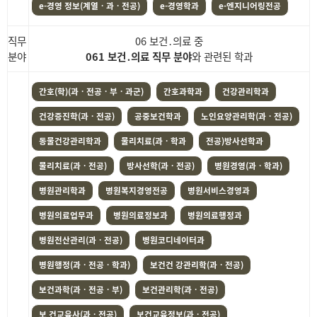
e-경영 정보(계열ㆍ과ㆍ전공)
e-경영학과
e-엔지니어링전공
직무
06 보건․의료 중
분야
061 보건․의료 직무 분야
와 관련된 학과
간호(학)(과ㆍ전공ㆍ부ㆍ과군)
간호과학과
건강관리학과
건강증진학(과ㆍ전공)
공중보건학과
노인요양관리학(과ㆍ전공)
동물건강관리학과
물리치료(과ㆍ학과
전공)방사선학과
물리치료(과ㆍ전공)
방사선학(과ㆍ전공)
병원경영(과ㆍ학과)
병원관리학과
병원복지경영전공
병원서비스경영과
병원의료업무과
병원의료정보과
병원의료행정과
병원전산관리(과ㆍ전공)
병원코디네이터과
병원행정(과ㆍ전공ㆍ학과)
보건건 강관리학(과ㆍ전공)
보건과학(과ㆍ전공ㆍ부)
보건관리학(과ㆍ전공)
보 건교육사(과ㆍ전공)
보건교육정보(과ㆍ전공)