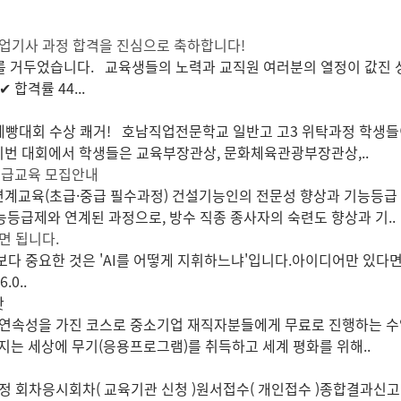
산업기사 과정 합격을 진심으로 축하합니다!
성과를 거두었습니다. 교육생들의 노력과 교직원 여러분의 열정이 
 합격률 44...
과제빵대회 수상 쾌거! 호남직업전문학교 일반고 고3 위탁과정 학
번 대회에서 학생들은 교육부장관상, 문화체육관광부장관상,..
 승급교육 모집안내
 연계교육(초급·중급 필수과정) 건설기능인의 전문성 향상과 기능등
등급제와 연계된 과정으로, 방수 직종 종사자의 숙련도 향상과 기..
면 됩니다.
보다 중요한 것은 'AI를 어떻게 지휘하느냐'입니다.아이디어만 있다
.0..
 아닌, 연속성을 가진 코스로 중소기업 재직자분들에게 무료로 진행하는
던지는 세상에 무기(응용프로그램)를 취득하고 세계 평화를 위해..
응시회차( 교육기관 신청 )원서접수( 개인접수 )종합결과신고 1회 25.12.