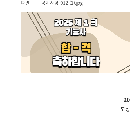
파일
공지사항-012 (1).jpg
2
도장