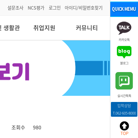
설문조사
NCS평가
로그인
아이디/비밀번호찾기
및 생활관
취업지원
커뮤니티
카카오톡
블로그
실시간톡톡
입학상담
T.062-605-8000
조회수
980