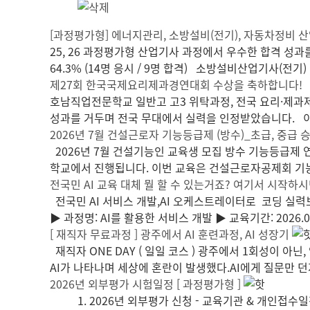
[과정평가형] 에너지관리, 소방설비(전기), 자동차정비 
25, 26 과정평가형 산업기사 과정에서 우수한 합격 
64.3% (14명 응시 / 9명 합격) 소방설비산업기사(전기) ✔
제27회 한국국제요리제과경연대회 수상을 축하합니다!
호남직업전문학교 일반고 고3 위탁과정, 전국 요리·제
성과를 거두며 전국 무대에서 실력을 인정받았습니다. 이
2026년 7월 건설근로자 기능등급제 (방수)_초급, 중급
2026년 7월 건설기능인 교육생 모집 방수 기능등급제
학교에서 진행됩니다. 이번 교육은 건설근로자공제회 기능
전국민 AI 교육 대체 뭘 할 수 있는거죠? 여기서 시작하시
전국민 AI 서비스 개발,AI 오케스트레이터로 코딩 실력
▶ 과정명: AI를 활용한 서비스 개발 ▶ 교육기간: 2026.06
[ 재직자 무료과정 ] 광주에서 AI 훈련과정, AI 성장기
재직자 ONE DAY ( 일일 코스 ) 광주에서 1회성이
AI가 나타나며 세상에 혼란이 발생했다.AI에게 질문만 
2026년 외부평가 시험일정 [ 과정평가형 ]
1. 2026년 외부평가 신청 - 교육기관 & 개인접수일정 회차