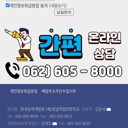
개인정보취급방침 동의
[내용보기]
상담문의
개인정보취급방침
메일주소무단수집거부
회사명 :
한국능력개발원 (재)호남직업전문학교
대표자 :
김윤세
Tel :
062-605-8000
Fax :
062-605-8071
개인정보보호책임자 :
정재호
Tel :
062-605-8029