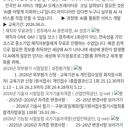
전국민 AI 서비스 개발,AI 오케스트레이터로 코딩 실력보다 중요한 것은
'AI를 어떻게 지휘하느냐'입니다.아이디어만 있다면 누구나 실무용 AI 서
비스를 직접 만들 수 있습니다. ▶ 과정명: AI를 활용한 서비스 개발
▶ 교육기간: 2026.06.0..
[ 재직자 무료과정 ] 광주에서 AI 훈련과정, AI 성장기
재직자 ONE DAY ( 일일 코스 ) 광주에서 1회성이 아닌, 연속성을 가진
코스로 중소기업 재직자분들에게 무료로 진행하는 수업입니다. 배경 검색
으로 필요한 정보를 취득하던 세상에 AI가 나타나며 세상에 혼란이 발생했
다.AI에게 질문만 던지는 세상에 무기(응용프로그램)를 취득하고 세계 평
화를 위해..
2026년 외부평가 시험일정 [ 과정평가형 ]
1. 2026년 외부평가 신청 - 교육기관 & 개인접수일정 회차응시회
차( 교육기관 신청 )원서접수( 개인접수 )종합결과신고 1회 25.12.30까지
1.13 ~ 1.16 26.2.9까지 2회 26.4.28까지 5.12 ..
2026년 기술사 시험일정 국가기술자격증 ( 산업인력공단, Q-net )
- 2025년~2026년 자격증 변경사항 - 25~26년 변경사항 보러가기
-- 2026년 기술사 필기 -- 구분(휴일제외)필기원서접수필기시험최종
합격자발표일 138회 '26.01.06~..
2026년 기능장 시험일정 국가기술자격증(산업인력공단, Q-net)
- 2025년~2026년 자격증 변경사항 - 25~26년 변경사항 보러가기