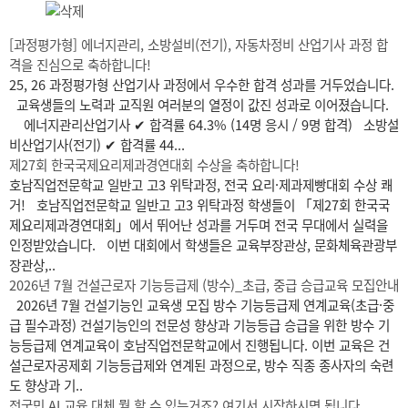
[과정평가형] 에너지관리, 소방설비(전기), 자동차정비 산업기사 과정 합
격을 진심으로 축하합니다!
25, 26 과정평가형 산업기사 과정에서 우수한 합격 성과를 거두었습니다.
교육생들의 노력과 교직원 여러분의 열정이 값진 성과로 이어졌습니다.
에너지관리산업기사 ✔ 합격률 64.3% (14명 응시 / 9명 합격) 소방설
비산업기사(전기) ✔ 합격률 44...
제27회 한국국제요리제과경연대회 수상을 축하합니다!
호남직업전문학교 일반고 고3 위탁과정, 전국 요리·제과제빵대회 수상 쾌
거! 호남직업전문학교 일반고 고3 위탁과정 학생들이 「제27회 한국국
제요리제과경연대회」에서 뛰어난 성과를 거두며 전국 무대에서 실력을
인정받았습니다. 이번 대회에서 학생들은 교육부장관상, 문화체육관광부
장관상,..
2026년 7월 건설근로자 기능등급제 (방수)_초급, 중급 승급교육 모집안내
2026년 7월 건설기능인 교육생 모집 방수 기능등급제 연계교육(초급·중
급 필수과정) 건설기능인의 전문성 향상과 기능등급 승급을 위한 방수 기
능등급제 연계교육이 호남직업전문학교에서 진행됩니다. 이번 교육은 건
설근로자공제회 기능등급제와 연계된 과정으로, 방수 직종 종사자의 숙련
도 향상과 기..
전국민 AI 교육 대체 뭘 할 수 있는거죠? 여기서 시작하시면 됩니다.