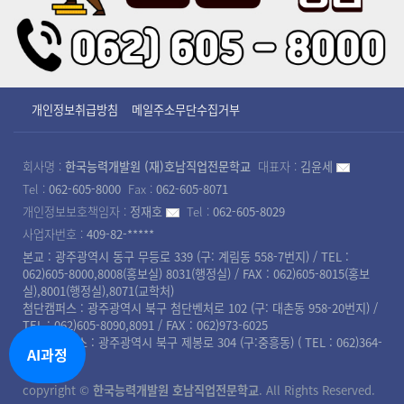
개인정보취급방침
메일주소무단수집거부
회사명 :
한국능력개발원 (재)호남직업전문학교
대표자 :
김윤세
Tel :
062-605-8000
Fax :
062-605-8071
개인정보보호책임자 :
정재호
Tel :
062-605-8029
사업자번호 :
409-82-*****
본교 : 광주광역시 동구 무등로 339 (구: 계림동 558-7번지) / TEL :
062)605-8000,8008(홍보실) 8031(행정실) / FAX : 062)605-8015(홍보
실),8001(행정실),8071(교학처)
첨단캠퍼스 : 광주광역시 북구 첨단벤처로 102 (구: 대촌동 958-20번지) /
TEL : 062)605-8090,8091 / FAX : 062)973-6025
북광주캠퍼스 : 광주광역시 북구 제봉로 304 (구:중흥동) ( TEL : 062)364-
AI과정
8008 )
copyright ©
한국능력개발원 호남직업전문학교
. All Rights Reserved.