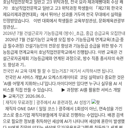
호남직업전문학교 일반고 고3 위탁과정, 전국 요리·제과제빵대회 수상 쾌
거! 호남직업전문학교 일반고 고3 위탁과정 학생들이 「제27회 한국국
제요리제과경연대회」에서 뛰어난 성과를 거두며 전국 무대에서 실력을
인정받았습니다. 이번 대회에서 학생들은 교육부장관상, 문화체육관광부
장관상,..
2026년 7월 건설근로자 기능등급제 (방수)_초급, 중급 승급교육 모집안내
2026년 7월 건설기능인 교육생 모집 방수 기능등급제 연계교육(초급·중
급 필수과정) 건설기능인의 전문성 향상과 기능등급 승급을 위한 방수 기
능등급제 연계교육이 호남직업전문학교에서 진행됩니다. 이번 교육은 건
설근로자공제회 기능등급제와 연계된 과정으로, 방수 직종 종사자의 숙련
도 향상과 기..
전국민 AI 교육 대체 뭘 할 수 있는거죠? 여기서 시작하시면 됩니다.
전국민 AI 서비스 개발,AI 오케스트레이터로 코딩 실력보다 중요한 것은
'AI를 어떻게 지휘하느냐'입니다.아이디어만 있다면 누구나 실무용 AI 서
비스를 직접 만들 수 있습니다. ▶ 과정명: AI를 활용한 서비스 개발
▶ 교육기간: 2026.06.0..
[ 재직자 무료과정 ] 광주에서 AI 훈련과정, AI 성장기
재직자 ONE DAY ( 일일 코스 ) 광주에서 1회성이 아닌, 연속성을 가진
코스로 중소기업 재직자분들에게 무료로 진행하는 수업입니다. 배경 검색
으로 필요한 정보를 취득하던 세상에 AI가 나타나며 세상에 혼란이 발생했
다.AI에게 질문만 던지는 세상에 무기(응용프로그램)를 취득하고 세계 평