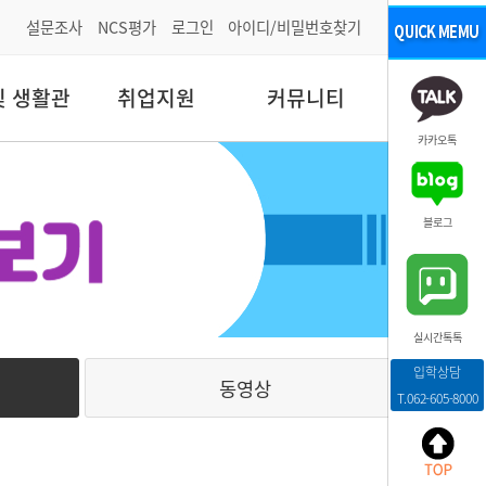
설문조사
NCS평가
로그인
아이디/비밀번호찾기
및 생활관
취업지원
커뮤니티
카카오톡
블로그
실시간톡톡
입학상담
동영상
T.062-605-8000