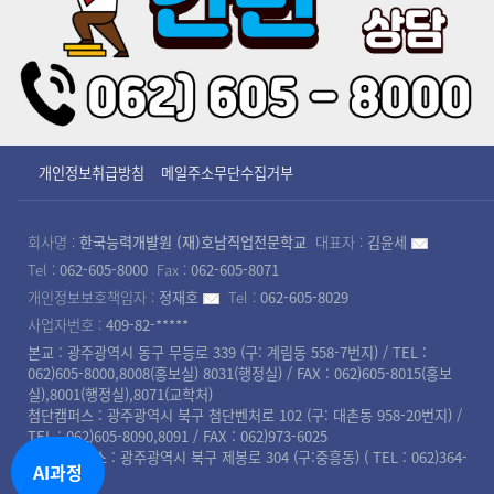
개인정보취급방침
메일주소무단수집거부
회사명 :
한국능력개발원 (재)호남직업전문학교
대표자 :
김윤세
Tel :
062-605-8000
Fax :
062-605-8071
개인정보보호책임자 :
정재호
Tel :
062-605-8029
사업자번호 :
409-82-*****
본교 : 광주광역시 동구 무등로 339 (구: 계림동 558-7번지) / TEL :
062)605-8000,8008(홍보실) 8031(행정실) / FAX : 062)605-8015(홍보
실),8001(행정실),8071(교학처)
첨단캠퍼스 : 광주광역시 북구 첨단벤처로 102 (구: 대촌동 958-20번지) /
TEL : 062)605-8090,8091 / FAX : 062)973-6025
북광주캠퍼스 : 광주광역시 북구 제봉로 304 (구:중흥동) ( TEL : 062)364-
AI과정
8008 )