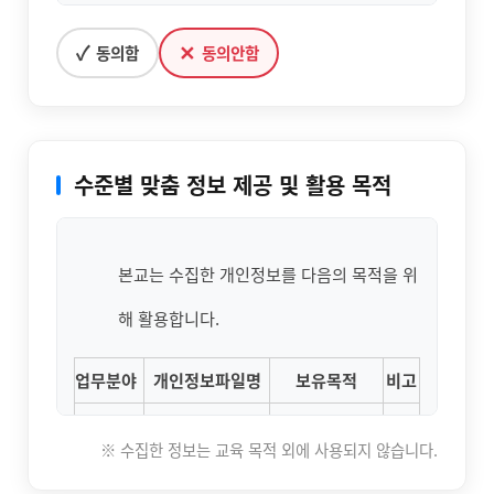
단, 관계법령의 규정에 의하여 보존할 필요가 있는
능향상 지원사업/ 등의 실시에 있어 개인을
✓
✕
동의함
동의안함
경우 본교는 아래와 같이 관계법령에서 정한 일정
고유하게 구별하기 위해 부여된 식별정보(주
한 기간 동안 회원정보를 보관합니다.
민등록번호 등)을 포함한 개인정보를 다음과
교육수료시 불필요 정보는 최소한으로 하며, 인적
같이 호남직업전문학교 데이터베이스에 수
수준별 맞춤 정보 제공 및 활용 목적
사항, 수료정보, 상담내역, 성적, 자격증, 취업정보
집·관리하고 있습니다.
등은 지속적으로 관리합니다.
본교는 민원처리, 학생 및 훈련생 선발, 학사
본교는 수집한 개인정보를 다음의 목적을 위
- 회원 탈퇴시 또는 교육 수강 계약 파기시 까지 보
운영 등 소관업무 수행의 목적으로 필요에
해 활용합니다.
유
의한 최소한으로 개인정보를 처리하고 있습
- 계약, 대금결재, 소비자 분쟁 관련 기록 등은 관련
업무분야
개인정보파일명
보유목적
비고
니다. 목적 외 용도로는 이용되지 않으며, 이
법률에 따라 5년간 별도로 보관합니다.
학적
용 목적이 변경되는 경우에는 별도의 동의를
※ 수집한 정보는 교육 목적 외에 사용되지 않습니다.
보존
성적
보존항목
보존근거
받는 등 필요한 조치를 이행할 예정입니다.