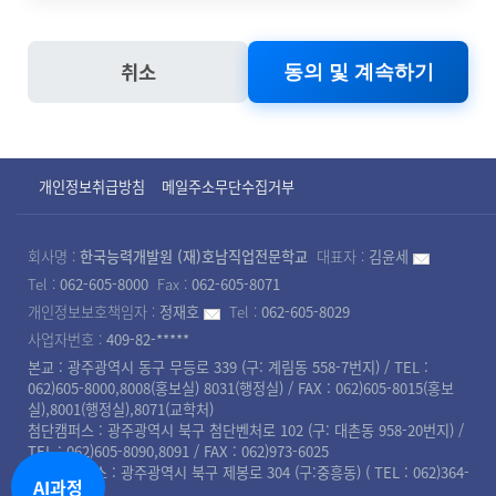
년수
졸업관리
이름 , 비밀번호 , 자택
수집방법
수집항목
기숙사생관리
취소
고용노동부 직업능력
전화번호 , 자택 주소 ,
이름, 비밀번호, 자택 전화번호, 자택
학사
자격증 취득내역
학교 행정 업무
5년
개발훈련 실시규정 62
휴대전화번호 , 이메일
주소, 휴대전화번호,
상담내역
조
서면
, 회사명 , 학력
개인정보취급방침
메일주소무단수집거부
이메일, 회사명, 주민등록번호, 학력,
취업관리
은행계좌 정보
훈련수당 지급
회사명 :
한국능력개발원 (재)호남직업전문학교
대표자 :
김윤세
[ 고용노동부 고시 2018-107호, 2018.12.31. ]
홈페이지(원
이름, 자택 전화번호, 자택 주소, 휴대
Tel :
062-605-8000
Fax :
062-605-8071
포상관련
개인정보보호책임자 :
정재호
Tel :
062-605-8029
제62조(자료의 보관) 훈련기관은 계좌적합훈련과
서접수)
전화번호, 이메일
ο 파기절차
사업자번호 :
409-82-*****
정 운영과 관련하여 다음 각 호에서 정한 자료를 5
본교 : 광주광역시 동구 무등로 339 (구: 계림동 558-7번지) / TEL :
회원님이 회원가입 등을 위해 입력하신 정보는 목
062)605-8000,8008(홍보실) 8031(행정실) / FAX : 062)605-8015(홍보
년 동안 보관하여야 한다. 이 경우 「전자정부법」
실),8001(행정실),8071(교학처)
적이 달성된 후 별도의 DB로 옮겨져(종이의 경우
첨단캠퍼스 : 광주광역시 북구 첨단벤처로 102 (구: 대촌동 958-20번지) /
에 따른 전자문서 등으로 할 수 있다.
TEL : 062)605-8090,8091 / FAX : 062)973-6025
별도의 서류함) 내부 방침 및 기타 관련 법령에 의
북광주캠퍼스 : 광주광역시 북구 제봉로 304 (구:중흥동) ( TEL : 062)364-
AI과정
8008 )