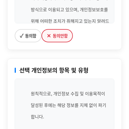
방식으로 이용되고 있으며, 개인정보보호를
위해 어떠한 조치가 취해지고 있는지 알려드
립니다.
✓
✕
동의함
동의안함
본교는 개인정보취급방침을 개정하는 경우
웹사이트 공지사항(또는 개별공지)을 통하여
선택 개인정보의 항목 및 유형
공지할 것입니다.
본 방침은 : 2019 년 06 월 1 일 부터 시행됩
원칙적으로, 개인정보 수집 및 이용목적이
니다.
달성된 후에는 해당 정보를 지체 없이 파기
본교는 국가기간전략산업직종훈련/지역산
합니다.
업맞춤형양성사업훈련/건설일용근로자 기