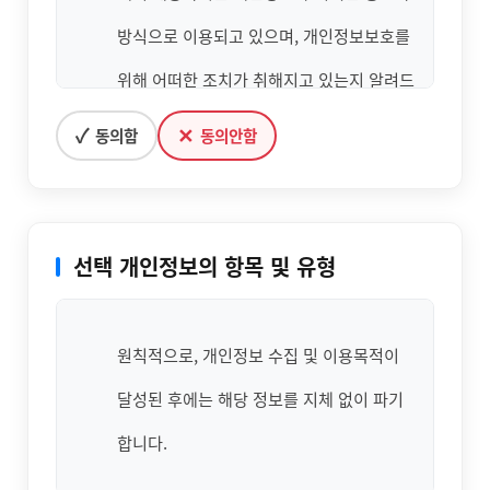
방식으로 이용되고 있으며, 개인정보보호를
위해 어떠한 조치가 취해지고 있는지 알려드
립니다.
✓
✕
동의함
동의안함
본교는 개인정보취급방침을 개정하는 경우
웹사이트 공지사항(또는 개별공지)을 통하여
선택 개인정보의 항목 및 유형
공지할 것입니다.
본 방침은 : 2019 년 06 월 1 일 부터 시행됩
원칙적으로, 개인정보 수집 및 이용목적이
니다.
달성된 후에는 해당 정보를 지체 없이 파기
본교는 국가기간전략산업직종훈련/지역산
합니다.
업맞춤형양성사업훈련/건설일용근로자 기