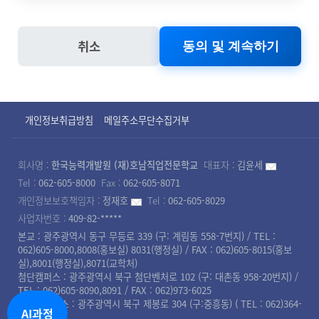
년수
졸업관리
이름 , 비밀번호 , 자택
수집방법
수집항목
기숙사생관리
취소
고용노동부 직업능력
전화번호 , 자택 주소 ,
이름, 비밀번호, 자택 전화번호, 자택
학사
자격증 취득내역
학교 행정 업무
5년
개발훈련 실시규정 62
휴대전화번호 , 이메일
주소, 휴대전화번호,
상담내역
조
서면
, 회사명 , 학력
개인정보취급방침
메일주소무단수집거부
이메일, 회사명, 주민등록번호, 학력,
취업관리
은행계좌 정보
훈련수당 지급
회사명 :
한국능력개발원 (재)호남직업전문학교
대표자 :
김윤세
[ 고용노동부 고시 2018-107호, 2018.12.31. ]
홈페이지(원
이름, 자택 전화번호, 자택 주소, 휴대
Tel :
062-605-8000
Fax :
062-605-8071
포상관련
개인정보보호책임자 :
정재호
Tel :
062-605-8029
제62조(자료의 보관) 훈련기관은 계좌적합훈련과
서접수)
전화번호, 이메일
ο 파기절차
사업자번호 :
409-82-*****
정 운영과 관련하여 다음 각 호에서 정한 자료를 5
본교 : 광주광역시 동구 무등로 339 (구: 계림동 558-7번지) / TEL :
회원님이 회원가입 등을 위해 입력하신 정보는 목
062)605-8000,8008(홍보실) 8031(행정실) / FAX : 062)605-8015(홍보
년 동안 보관하여야 한다. 이 경우 「전자정부법」
실),8001(행정실),8071(교학처)
적이 달성된 후 별도의 DB로 옮겨져(종이의 경우
첨단캠퍼스 : 광주광역시 북구 첨단벤처로 102 (구: 대촌동 958-20번지) /
에 따른 전자문서 등으로 할 수 있다.
TEL : 062)605-8090,8091 / FAX : 062)973-6025
별도의 서류함) 내부 방침 및 기타 관련 법령에 의
북광주캠퍼스 : 광주광역시 북구 제봉로 304 (구:중흥동) ( TEL : 062)364-
AI과정
8008 )