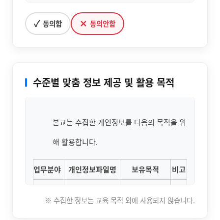
단, 관계법령의 규정에 의하여 보존할 필요가 있는
능향상 지원사업/ 등의 실시에 있어 개인을
✓
✕
동의함
동의안함
경우 본교는 아래와 같이 관계법령에서 정한 일정
고유하게 구별하기 위해 부여된 식별정보(주
한 기간 동안 회원정보를 보관합니다.
민등록번호 등)을 포함한 개인정보를 다음과
교육수료시 불필요 정보는 최소한으로 하며, 인적
같이 호남직업전문학교 데이터베이스에 수
수준별 맞춤 정보 제공 및 활용 목적
사항, 수료정보, 상담내역, 성적, 자격증, 취업정보
집·관리하고 있습니다.
등은 지속적으로 관리합니다.
본교는 민원처리, 학생 및 훈련생 선발, 학사
본교는 수집한 개인정보를 다음의 목적을 위
- 회원 탈퇴시 또는 교육 수강 계약 파기시 까지 보
운영 등 소관업무 수행의 목적으로 필요에
해 활용합니다.
유
의한 최소한으로 개인정보를 처리하고 있습
- 계약, 대금결재, 소비자 분쟁 관련 기록 등은 관련
업무분야
개인정보파일명
보유목적
비고
니다. 목적 외 용도로는 이용되지 않으며, 이
법률에 따라 5년간 별도로 보관합니다.
학적
용 목적이 변경되는 경우에는 별도의 동의를
※ 수집한 정보는 교육 목적 외에 사용되지 않습니다.
보존
성적
보존항목
보존근거
받는 등 필요한 조치를 이행할 예정입니다.