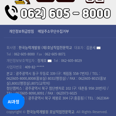
개인정보취급방침
메일주소무단수집거부
회사명 :
한국능력개발원 (재)호남직업전문학교
대표자 :
김윤세
Tel :
062-605-8000
Fax :
062-605-8071
개인정보보호책임자 :
정재호
Tel :
062-605-8029
사업자번호 :
409-82-*****
본교 : 광주광역시 동구 무등로 339 (구: 계림동 558-7번지) / TEL :
062)605-8000,8008(홍보실) 8031(행정실) / FAX : 062)605-8015(홍보
실),8001(행정실),8071(교학처)
첨단캠퍼스 : 광주광역시 북구 첨단벤처로 102 (구: 대촌동 958-20번지) /
TEL : 062)605-8090,8091 / FAX : 062)973-6025
북광주캠퍼스 : 광주광역시 북구 제봉로 304 (구:중흥동) ( TEL : 062)364-
AI과정
8008 )
copyright ©
한국능력개발원 호남직업전문학교
. All Rights Reserved.