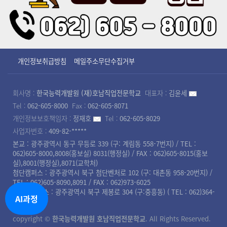
개인정보취급방침
메일주소무단수집거부
회사명 :
한국능력개발원 (재)호남직업전문학교
대표자 :
김윤세
Tel :
062-605-8000
Fax :
062-605-8071
개인정보보호책임자 :
정재호
Tel :
062-605-8029
사업자번호 :
409-82-*****
본교 : 광주광역시 동구 무등로 339 (구: 계림동 558-7번지) / TEL :
062)605-8000,8008(홍보실) 8031(행정실) / FAX : 062)605-8015(홍보
실),8001(행정실),8071(교학처)
첨단캠퍼스 : 광주광역시 북구 첨단벤처로 102 (구: 대촌동 958-20번지) /
TEL : 062)605-8090,8091 / FAX : 062)973-6025
북광주캠퍼스 : 광주광역시 북구 제봉로 304 (구:중흥동) ( TEL : 062)364-
AI과정
8008 )
copyright ©
한국능력개발원 호남직업전문학교
. All Rights Reserved.