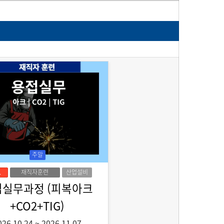
주말
재직자훈련
산업설비
접실무과정 (피복아크
+CO2+TIG)
026.10.24
~
2026.11.07