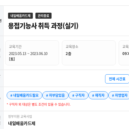
내일배움카드제
관리종료
명
용접기능사 취득 과정(실기)
교육기간
교육장소
교육
정
2023.05.13 ~ 2023.06.10
2층
09:
보
[토]
간
전체 시간표
# 내일배움카드필요
# 자부담있음
# 구직자
# 재직자
# 자영업자
약
* 구직자 외 대상은 별도 조건이 있을 수 있습니다.
정부지원 교육사업
련
업
내일배움카드제