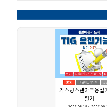
야간
모집마감 : 2026-08-19
D
내일배움카드제
산
가스텅스텐아크용접
필기
2026.08.18
~
2026.09.