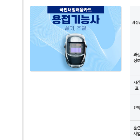
과정
과
정
시
표
요
훈
사