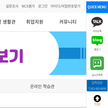
설문조사
NCS평가
로그인
아이디/비밀번호찾기
및 생활관
취업지원
커뮤니티
카카오톡
블로그
실시간톡톡
입학상담
온라인 학습관
T.062-605-8000