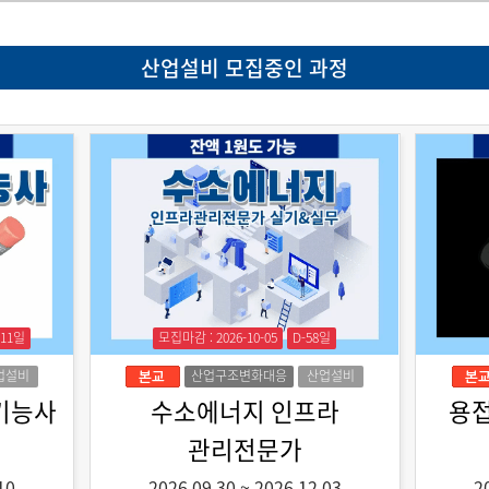
산업설비 모집중인 과정
-11일
모집마감 : 2026-10-05
D-58일
업설비
산업구조변화대응
산업설비
특화훈련
기능사
수소에너지 인프라
용
관리전문가
10
2026.09.30
~
2026.12.03
2