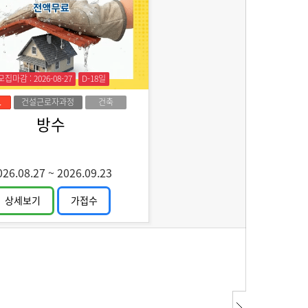
모집마감 : 2026-08-27
D-18일
건설근로자과정
건축
방수
026.08.27
~
2026.09.23
상세보기
가접수