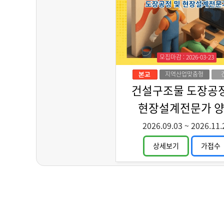
모집마감 : 2026-03-23
지역산업맞춤형
인력양성
건설구조물 도장공정
현장설계전문가 
2026.09.03
~
2026.11.
상세보기
가접수