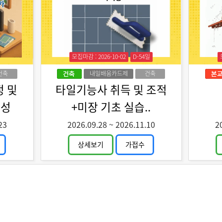
모집마감 : 2026-10-02
D-54일
건축
내일배움카드제
건축
 및
타일기능사 취득 및 조적
양성
+미장 기초 실습..
23
2026.09.28
~
2026.11.10
2
상세보기
가접수