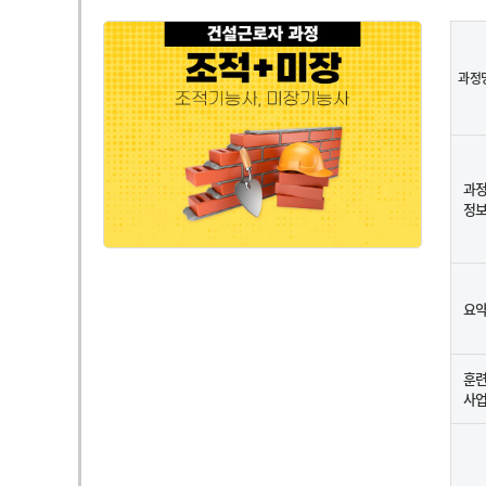
과정
과
정
요
훈
사