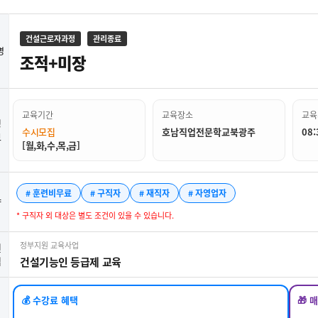
건설근로자과정
관리종료
명
조적+미장
교육기간
교육장소
교육
정
수시모집
호남직업전문학교북광주
08:
보
[월,화,수,목,금]
# 훈련비무료
# 구직자
# 재직자
# 자영업자
약
* 구직자 외 대상은 별도 조건이 있을 수 있습니다.
정부지원 교육사업
련
업
건설기능인 등급제 교육
💰 수강료 혜택
🎁 