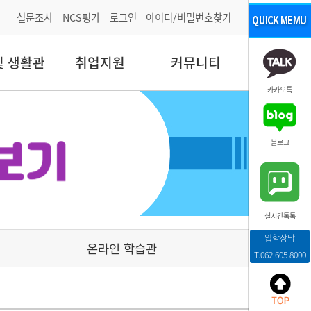
설문조사
NCS평가
로그인
아이디/비밀번호찾기
및 생활관
취업지원
커뮤니티
카카오톡
블로그
실시간톡톡
입학상담
온라인 학습관
T.062-605-8000