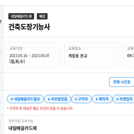
내일배움카드제
폐강
명
건축도장기능사
교육기간
교육장소
교육
정
2023.05.16 ~ 2023.06.07
계림동 본교
09:
보
[월,화,수]
간
전체 시간표
# 내일배움카드필요
# 자부담있음
# 구직자
# 재직자
# 자영업자
약
* 구직자 외 대상은 별도 조건이 있을 수 있습니다.
정부지원 교육사업
련
업
내일배움카드제