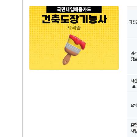
과정
과
정
시
표
요
훈
사