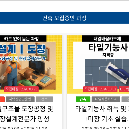
건축 모집중인 과정
모집마감 : 2026-03-23
모집마감 : 2026-10-02
D-57
지역산업맞춤형
건축
내일배움카드제
인력양성
설구조물 도장공정 및
타일기능사 취득 및
장설계전문가 양성
+미장 기초 실습.
026.09.03
~
2026.11.23
2026.09.28
~
2026.11.