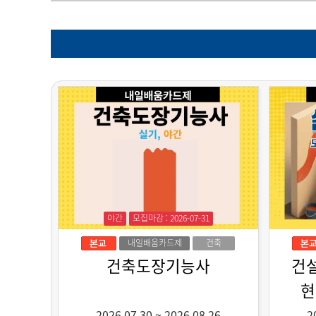
야간
모집마감 : 2026-07-31
내일배움카드제
건축
건축도장기능사
건
현
2026.07.30
~
2026.08.26
2