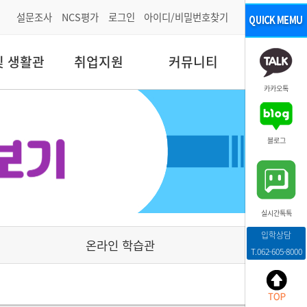
설문조사
NCS평가
로그인
아이디/비밀번호찾기
및 생활관
취업지원
커뮤니티
카카오톡
블로그
실시간톡톡
입학상담
온라인 학습관
T.062-605-8000