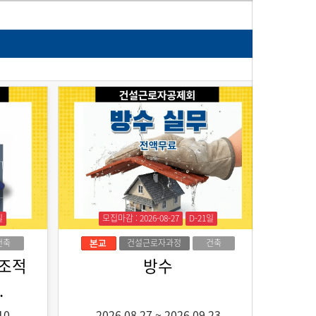
일
모집마감 : 2026-08-27
D-21일
건축
건설근로자과정
건축
 조적
방수
.
10
2026.08.27
~
2026.09.23