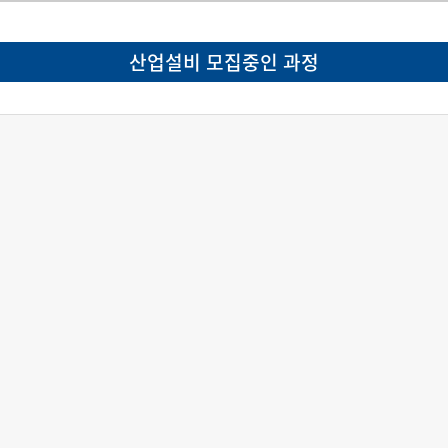
산업설비 모집중인 과정
모집마감 : 2026-10-05
D-59일
산업구조변화대응
산업설비
특화훈련
2026.09.30
2026.12.03
상세보기
가접수