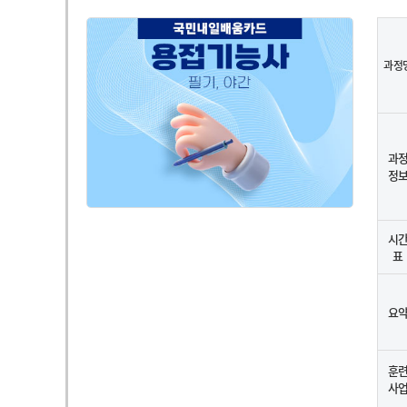
과정
과
정
시
표
요
훈
사