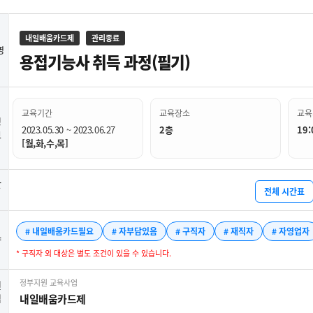
내일배움카드제
관리종료
명
용접기능사 취득 과정(필기)
교육기간
교육장소
교육
정
2023.05.30 ~ 2023.06.27
2층
19:
보
[월,화,수,목]
간
전체 시간표
# 내일배움카드필요
# 자부담있음
# 구직자
# 재직자
# 자영업자
약
* 구직자 외 대상은 별도 조건이 있을 수 있습니다.
정부지원 교육사업
련
업
내일배움카드제