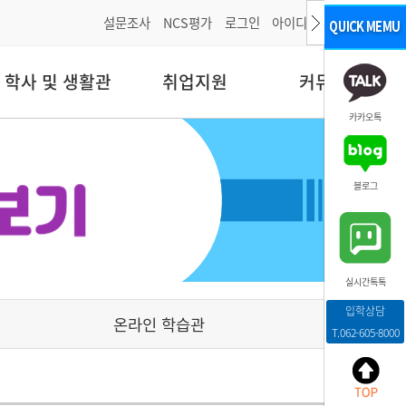
설문조사
NCS평가
로그인
아이디/비밀번호찾기
학사 및 생활관
취업지원
커뮤니티
카카오톡
블로그
실시간톡톡
입학상담
온라인 학습관
T.062-605-8000