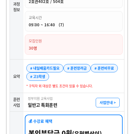
2호관402호 / 504호
과정
정보
교육시간
09:00 ~ 16:40 (7)
모집인원
30명
# 내일배움카드필요
# 훈련장려금
# 훈련비무료
요약
# 고3학생
* 구직자 외 대상은 별도 조건이 있을 수 있습니다.
정부지원 교육사업
훈련
사업안내 >
일반고 특화훈련
사업
💰 수강료 혜택
본인부담금 0원
(유형별상이)