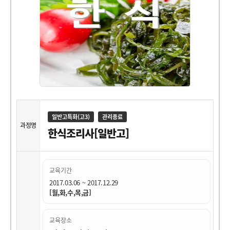
일반고특화(고3)
관리종료
과정명
한식조리사[일반고]
교육기간
2017.03.06 ~ 2017.12.29
[월,화,수,목,금]
교육장소