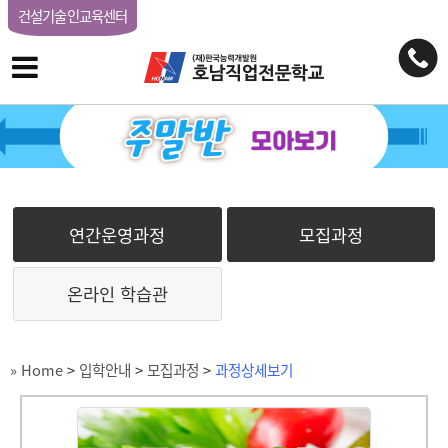
건설기술인교육센터
연간운영과정
모집과정
온라인 학습관
» Home
>
입학안내
>
모집과정
>
과정상세보기