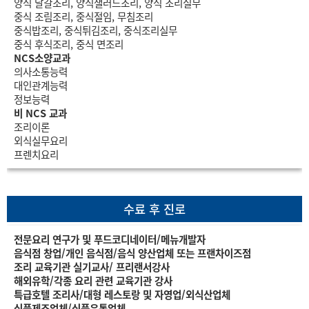
양식 달걀조리, 양식샐러드조리, 양식 조리실무
중식 조림조리, 중식절임, 무침조리
중식밥조리, 중식튀김조리, 중식조리실무
중식 후식조리, 중식 면조리
NCS소양교과
의사소통능력
대인관계능력
정보능력
비 NCS 교과
조리이론
외식실무요리
프렌치요리
수료 후 진로
전문요리 연구가 및 푸드코디네이터/메뉴개발자
음식점 창업/개인 음식점/음식 양산업체 또는 프랜차이즈점
조리 교육기관 실기교사/ 프리랜서강사
해외유학/각종 요리 관련 교육기관 강사
특급호텔 조리사/대형 레스토랑 및 자영업/외식산업체
식품제조업체/식품유통업체