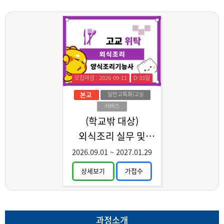
모집마감 : 2026-09-11
D-33일
일반고특화(고3)
서비스
(학교밖 대상)
외식조리 실무 및
양식조리기능사 취득
2026.09.01
~
2027.01.29
상세보기
가접수
과정소개