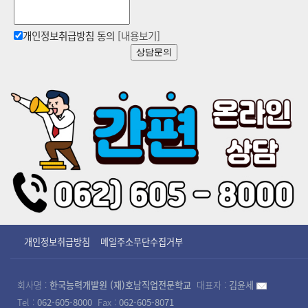
개인정보취급방침 동의
[내용보기]
상담문의
개인정보취급방침
메일주소무단수집거부
회사명 :
한국능력개발원 (재)호남직업전문학교
대표자 :
김윤세
Tel :
062-605-8000
Fax :
062-605-8071