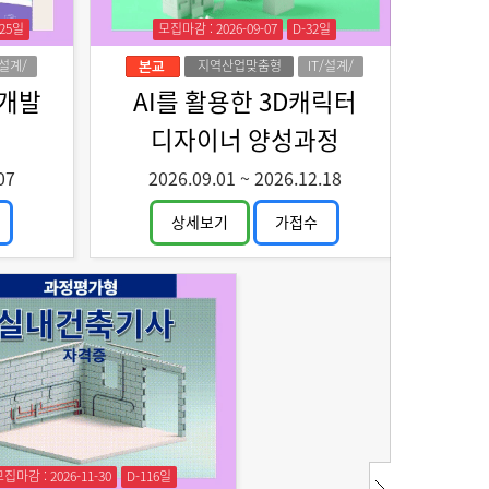
-25일
모집마감 : 2026-09-07
D-32일
/설계/
지역산업맞춤형
IT/설계/
자인
인력양성
디자인
 개발
AI를 활용한 3D캐릭터
디자이너 양성과정
07
2026.09.01
~
2026.12.18
상세보기
가접수
집마감 : 2026-11-30
D-116일