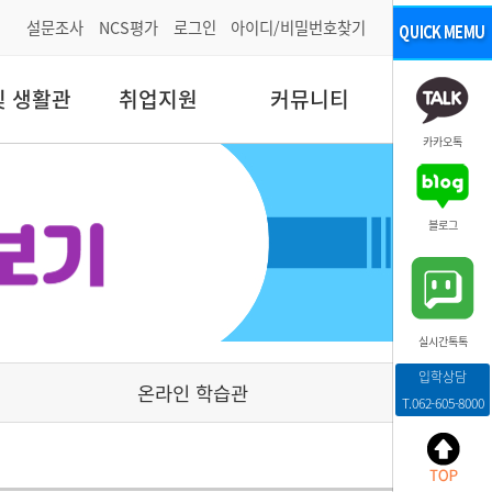
설문조사
NCS평가
로그인
아이디/비밀번호찾기
및 생활관
취업지원
커뮤니티
카카오톡
블로그
실시간톡톡
입학상담
온라인 학습관
T.062-605-8000