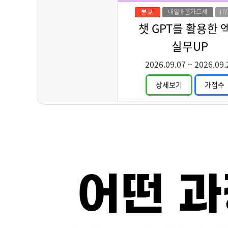
내일배움카드제
IT
디
챗 GPT를 활용한 
실무UP
2026.09.07
~
2026.09.
상세보기
가접수