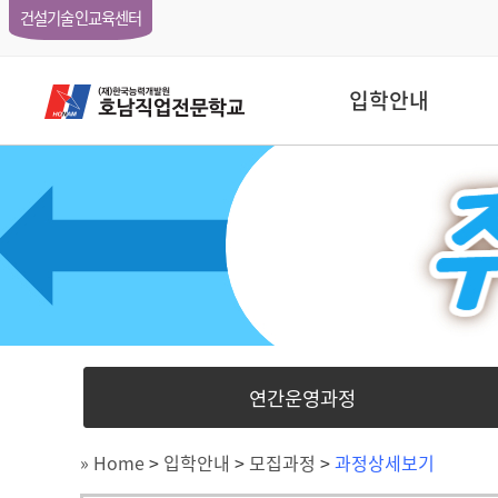
건설기술인교육센터
입학안내
연간운영과정
» Home
>
입학안내
>
모집과정
>
과정상세보기