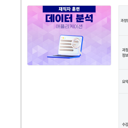
과정
과
정
요
수