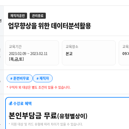
재직자훈련
관리종료
명
업무향상을 위한 데이터분석활용
교육기간
교육장소
교육
정
2023.02.09 ~ 2023.02.11
본교
09:
보
[목,금,토]
# 훈련비무료
# 재직자
약
* 구직자 외 대상은 별도 조건이 있을 수 있습니다.
💰 수강료 혜택
본인부담금 무료
(유형별상이)
* 지원 대상 및 카드 유형에 따라 차이가 있을 수 있습니다.
강