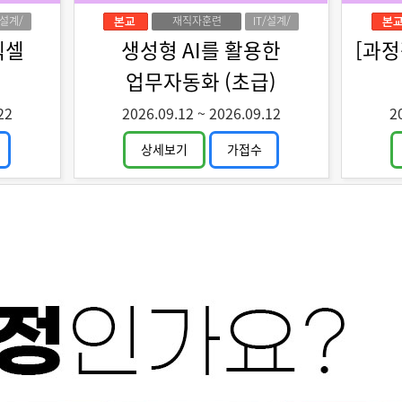
/설계/
재직자훈련
IT/설계/
자인
디자인
엑셀
생성형 AI를 활용한
[과
업무자동화 (초급)
22
2026.09.12
~
2026.09.12
2
상세보기
가접수