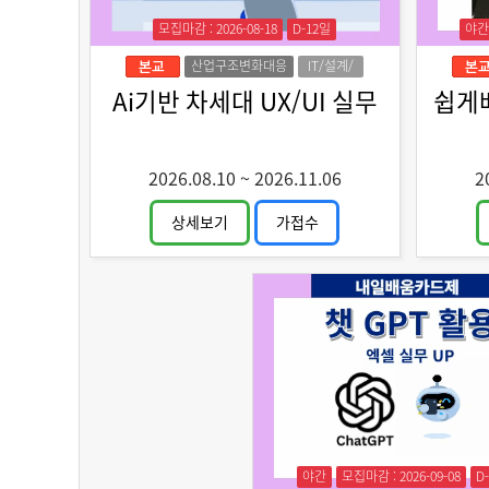
모집마감 : 2026-08-18
D-12일
야간
산업구조변화대응
IT/설계/
특화훈련
디자인
Ai기반 차세대 UX/UI 실무
쉽게
2026.08.10
~
2026.11.06
2
상세보기
가접수
야간
모집마감 : 2026-09-08
D