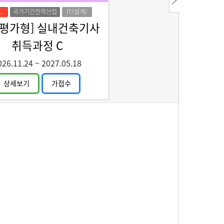
국가기간전략산업
IT/설계/
디자인
정평가형] 실내건축기사
취득과정 C
026.11.24
~
2027.05.18
상세보기
가접수