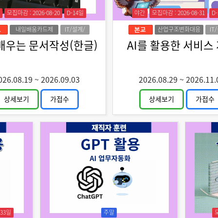
모집마감 : 2026-08-20
D-14일
야간
모집마감 : 2026-08-31
D
내일배움카드제
IT/설계/
산업구조변화대응
IT
디자인
특화훈련
디
배우는 문서작성(한글)
AI를 활용한 서비스
026.08.19
~
2026.09.03
2026.08.29
~
2026.11.
상세보기
가접수
상세보기
가접수
-33일
주말
모