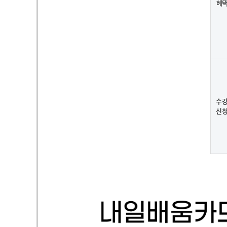
혜
수
신