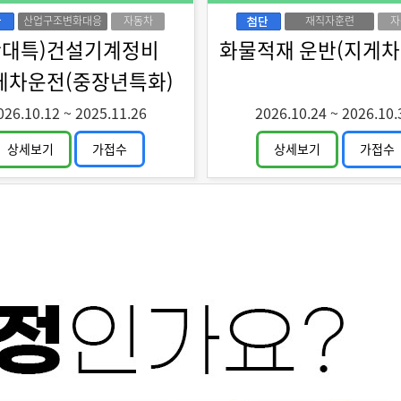
산업구조변화대응
자동차
재직자훈련
자
특화훈련
산대특)건설기계정비
화물적재 운반(지게차
게차운전(중장년특화)
026.10.12
~
2025.11.26
2026.10.24
~
2026.10.
상세보기
가접수
상세보기
가접수