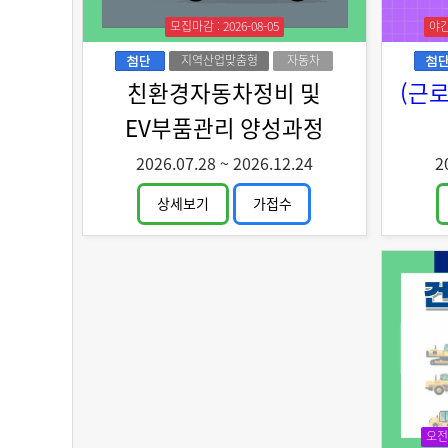
모집마감 : 2026-08-05
야
지역산업맞춤형
자동차
인력양성
친환경자동차정비 및
(근
EV부품관리 양성과정
2026.07.28
~
2026.12.24
2
상세보기
가접수
오전