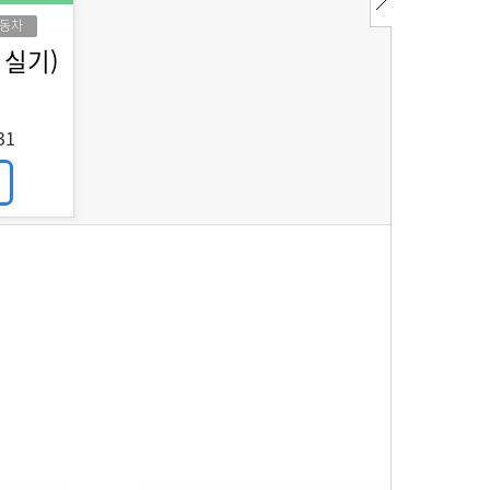
동차
 실기)
31