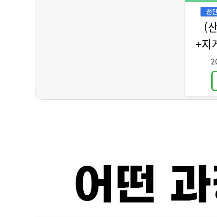
(
+지
2