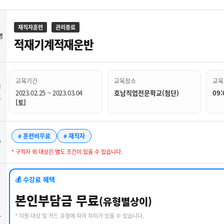
재직자훈련
관리종료
명
적재기계적재운반
교육기간
교육장소
교육
정
2023.02.25 ~ 2023.03.04
호남직업전문학교(첨단)
09:
보
[토]
# 훈련비무료
# 재직자
약
* 구직자 외 대상은 별도 조건이 있을 수 있습니다.
💰 수강료 혜택
본인부담금 무료
(유형별상이)
* 지원 대상 및 카드 유형에 따라 차이가 있을 수 있습니다.
강