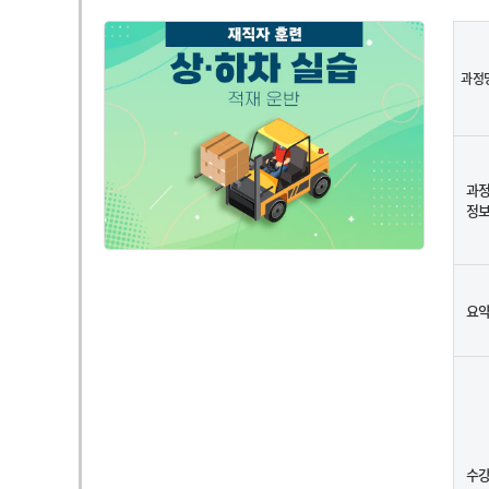
과정
과
정
요
수