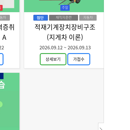
일
주말
동차
재직자훈련
자동차
격증취
적재기계장치장비구조
 A
(지게차 이론)
22
2026.09.12
~
2026.09.13
상세보기
가접수