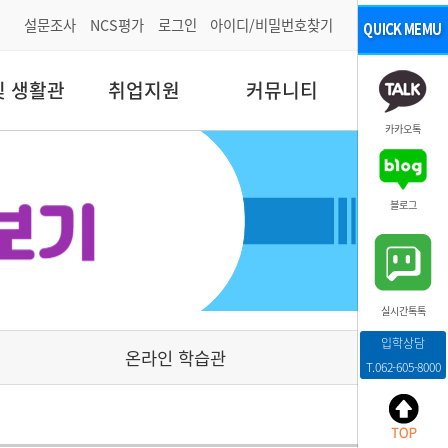
설문조사
NCS평가
로그인
아이디/비밀번호찾기
및 생활관
취업지원
커뮤니티
카카오톡
블로그
실시간톡톡
입학상담
온라인 학습관
T.062-605-8000