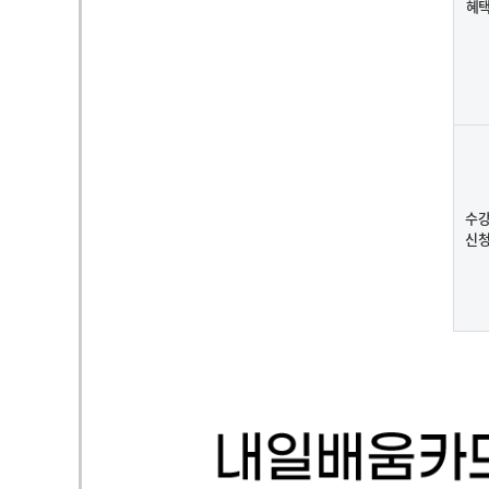
혜
수
신