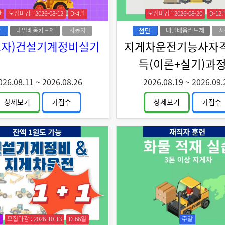
간
모집마감 : 2026-08-12
D-4일
모집마감 : 2026-08-20
D-12
내일배움카드제
자동차
내일배움카드제
자
로자)건설기계정비실기
지게차운전기능사자
득(이론+실기)과정
026.08.11
~
2026.08.26
2026.08.19
~
2026.09.
상세보기
가접수
상세보기
가접수
모집마감 : 2026-10-13
D-66일
주말