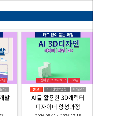
-22일
모집마감 : 2026-09-07
D-29일
/설계/
지역산업맞춤형
IT/설계/
자인
인력양성
디자인
 개발
AI를 활용한 3D캐릭터
디자이너 양성과정
07
2026.09.01
~
2026.12.18