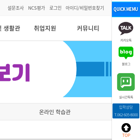
설문조사
NCS평가
로그인
아이디/비밀번호찾기
및 생활관
취업지원
커뮤니티
카카오톡
블로그
실시간톡톡
입학상담
온라인 학습관
T.062-605-8000