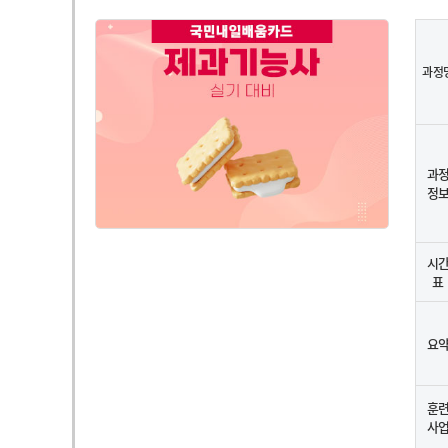
과정
과
정
시
표
요
훈
사