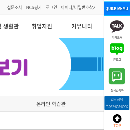
설문조사
NCS평가
로그인
아이디/비밀번호찾기
및 생활관
취업지원
커뮤니티
카카오톡
블로그
실시간톡톡
입학상담
온라인 학습관
T.062-605-8000