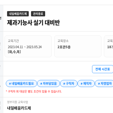
내일배움카드제
관리종료
명
제과기능사 실기 대비반
교육기간
교육장소
교육
정
2023.04.11 ~ 2023.05.24
2호관5층
18:
보
[화,수,목]
간
전체 시간표
# 내일배움카드필요
# 자부담있음
# 구직자
# 재직자
# 자영업자
약
* 구직자 외 대상은 별도 조건이 있을 수 있습니다.
정부지원 교육사업
련
업
내일배움카드제