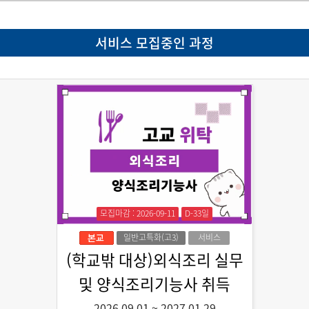
서비스 모집중인 과정
모집마감 : 2026-09-11
D-33일
일반고특화(고3)
서비스
(학교밖 대상)외식조리 실무
및 양식조리기능사 취득
2026.09.01
~
2027.01.29