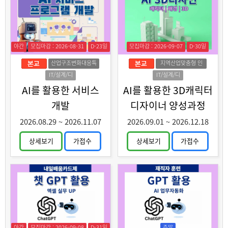
야간
모집마감 : 2026-08-31
D-23일
모집마감 : 2026-09-07
D-30일
산업구조변화대응특
지역산업맞춤형 인
화훈련
력양성
IT/설계/디
IT/설계/디
자인
자인
AI를 활용한 서비스
AI를 활용한 3D캐릭터
개발
디자이너 양성과정
2026.08.29
~
2026.11.07
2026.09.01
~
2026.12.18
상세보기
가접수
상세보기
가접수
야간
모집마감 : 2026-09-08
D-31일
주말