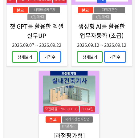
내일배움카드제
재직자훈련
IT/설계/디
IT/설계/디
자인
자인
챗 GPT를 활용한 엑셀
생성형 AI를 활용한
실무UP
업무자동화 (초급)
2026.09.07
~
2026.09.22
2026.09.12
~
2026.09.12
상세보기
가접수
상세보기
가접수
모집마감 : 2026-11-30
D-114일
국가기간전략산업
IT/설계/디
자인
[과정평가형]