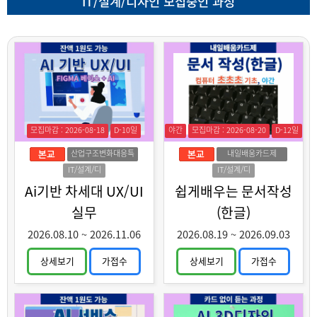
IT/설계/디자인 모집중인 과정
모집마감 : 2026-08-18
D-10일
야간
모집마감 : 2026-08-20
D-12일
산업구조변화대응특
내일배움카드제
화훈련
IT/설계/디
IT/설계/디
자인
자인
Ai기반 차세대 UX/UI
쉽게배우는 문서작성
실무
(한글)
2026.08.10
~
2026.11.06
2026.08.19
~
2026.09.03
상세보기
가접수
상세보기
가접수