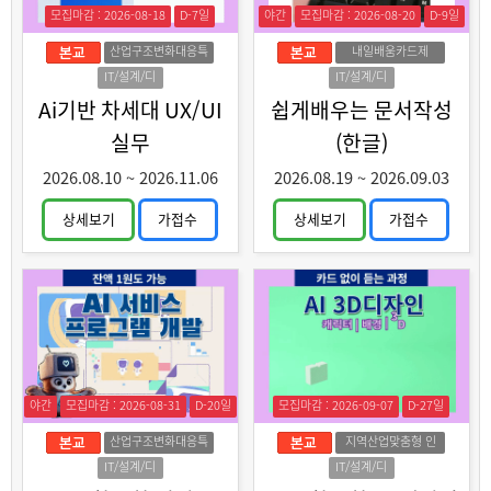
모집마감 : 2026-08-18
D-7일
야간
모집마감 : 2026-08-20
D-9일
산업구조변화대응특
내일배움카드제
화훈련
IT/설계/디
IT/설계/디
자인
자인
Ai기반 차세대 UX/UI
쉽게배우는 문서작성
실무
(한글)
2026.08.10
~
2026.11.06
2026.08.19
~
2026.09.03
상세보기
가접수
상세보기
가접수
야간
모집마감 : 2026-08-31
D-20일
모집마감 : 2026-09-07
D-27일
산업구조변화대응특
지역산업맞춤형 인
화훈련
력양성
IT/설계/디
IT/설계/디
자인
자인