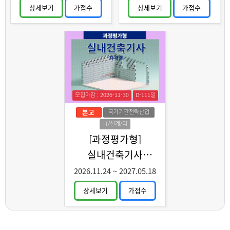
상세보기
가접수
상세보기
가접수
모집마감 : 2026-11-30
D-111일
국가기간전략산업
IT/설계/디
자인
[과정평가형]
실내건축기사
취득과정 C
2026.11.24
~
2027.05.18
상세보기
가접수