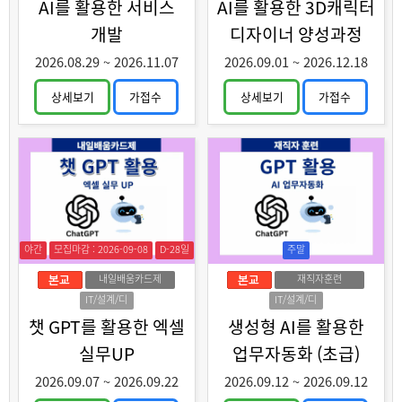
AI를 활용한 서비스
AI를 활용한 3D캐릭터
개발
디자이너 양성과정
2026.08.29
~
2026.11.07
2026.09.01
~
2026.12.18
상세보기
가접수
상세보기
가접수
야간
모집마감 : 2026-09-08
D-28일
주말
내일배움카드제
재직자훈련
IT/설계/디
IT/설계/디
자인
자인
챗 GPT를 활용한 엑셀
생성형 AI를 활용한
실무UP
업무자동화 (초급)
2026.09.07
~
2026.09.22
2026.09.12
~
2026.09.12