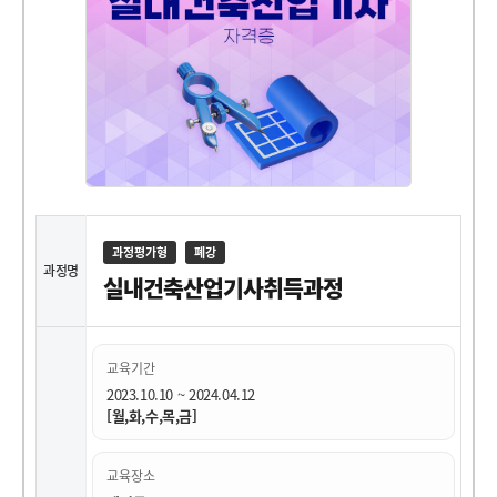
과정평가형
폐강
과정명
실내건축산업기사취득과정
교육기간
2023.10.10 ~ 2024.04.12
[월,화,수,목,금]
교육장소