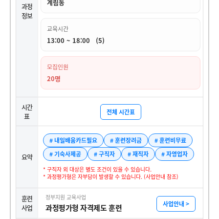
계림동
과정
정보
교육시간
13:00 ~ 18:00 (5)
모집인원
20명
시간
전체 시간표
표
# 내일배움카드필요
# 훈련장려금
# 훈련비무료
# 기숙사제공
# 구직자
# 재직자
# 자영업자
요약
* 구직자 외 대상은 별도 조건이 있을 수 있습니다.
* 과정평가형은 자부담이 발생할 수 있습니다. (사업안내 참조)
정부지원 교육사업
훈련
사업안내 >
과정평가형 자격제도 훈련
사업