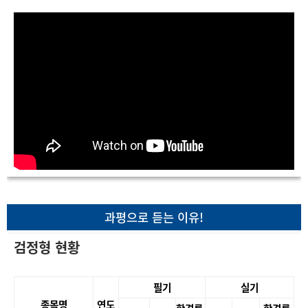
과평으로 듣는 이유!
검정형 현황
필기
실기
종목명
연도