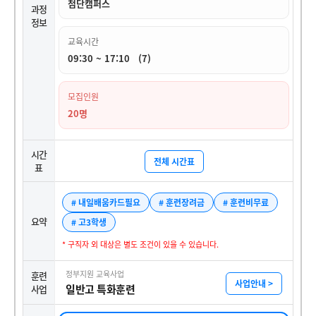
첨단캠퍼스
과정
정보
교육시간
09:30 ~ 17:10 (7)
모집인원
20명
시간
전체 시간표
표
# 내일배움카드필요
# 훈련장려금
# 훈련비무료
요약
# 고3학생
* 구직자 외 대상은 별도 조건이 있을 수 있습니다.
정부지원 교육사업
훈련
사업안내 >
일반고 특화훈련
사업