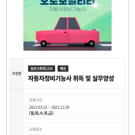
일반고특화(고3)
폐강
과정명
자동차정비기능사 취득 및 실무양성
교육기간
2023.03.13 ~ 2023.12.29
[월,화,수,목,금]
교육장소