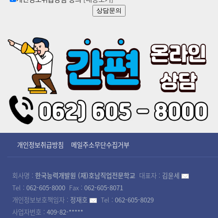
상담문의
개인정보취급방침
메일주소무단수집거부
회사명 :
한국능력개발원 (재)호남직업전문학교
대표자 :
김윤세
Tel :
062-605-8000
Fax :
062-605-8071
개인정보보호책임자 :
정재호
Tel :
062-605-8029
사업자번호 :
409-82-*****