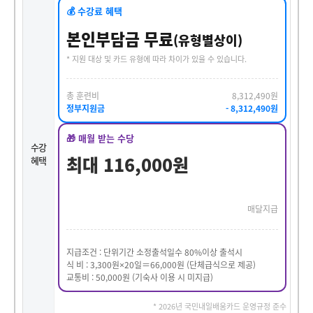
💰 수강료 혜택
본인부담금 무료
(유형별상이)
* 지원 대상 및 카드 유형에 따라 차이가 있을 수 있습니다.
총 훈련비
8,312,490원
정부지원금
- 8,312,490원
🎁 매월 받는 수당
수강
최대 116,000원
혜택
매달지급
지급조건 : 단위기간 소정출석일수 80%이상 출석시
식 비 : 3,300원×20일＝66,000원 (단체급식으로 제공)
교통비 : 50,000원 (기숙사 이용 시 미지급)
* 2026년 국민내일배움카드 운영규정 준수