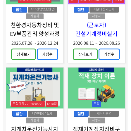
지역산업맞춤형 인
내일배움카드제
력양성
자동차
자동차
친환경자동차정비 및
(근로자)
EV부품관리 양성과정
건설기계정비실기
2026.07.28
~
2026.12.24
2026.08.11
~
2026.08.26
상세보기
가접수
상세보기
가접수
모집마감 : 2026-08-20
D-10일
주말
내일배움카드제
재직자훈련
자동차
자동차
지게차운전기능사자
적재기계장치장비구