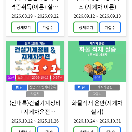
격증취득(이론+실기)
조 (지게차 이론)
과정 A
2026.08.19
~
2026.09.22
2026.09.12
~
2026.09.13
상세보기
가접수
상세보기
가접수
오전
모집마감 : 2026-10-13
D-64일
주말
산업구조변화대응특
재직자훈련
화훈련
자동차
자동차
(산대특)건설기계정비
화물적재 운반(지게차
+지게차운전
실기)
(중장년특화)
2026.10.12
~
2025.11.26
2026.10.24
~
2026.10.31
상세보기
가접수
상세보기
가접수