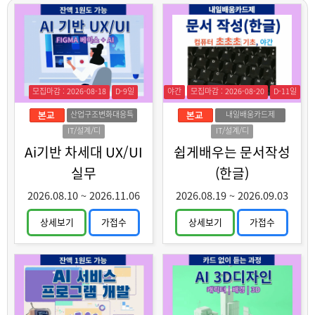
모집마감 : 2026-08-18
D-9일
야간
모집마감 : 2026-08-20
D-11일
산업구조변화대응특
내일배움카드제
화훈련
IT/설계/디
IT/설계/디
자인
자인
Ai기반 차세대 UX/UI
쉽게배우는 문서작성
실무
(한글)
2026.08.10
~
2026.11.06
2026.08.19
~
2026.09.03
상세보기
가접수
상세보기
가접수