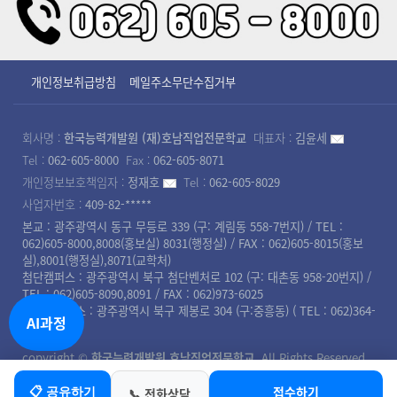
개인정보취급방침
메일주소무단수집거부
회사명 :
한국능력개발원 (재)호남직업전문학교
대표자 :
김윤세
Tel :
062-605-8000
Fax :
062-605-8071
개인정보보호책임자 :
정재호
Tel :
062-605-8029
사업자번호 :
409-82-*****
본교 : 광주광역시 동구 무등로 339 (구: 계림동 558-7번지) / TEL :
062)605-8000,8008(홍보실) 8031(행정실) / FAX : 062)605-8015(홍보
실),8001(행정실),8071(교학처)
첨단캠퍼스 : 광주광역시 북구 첨단벤처로 102 (구: 대촌동 958-20번지) /
TEL : 062)605-8090,8091 / FAX : 062)973-6025
북광주캠퍼스 : 광주광역시 북구 제봉로 304 (구:중흥동) ( TEL : 062)364-
AI과정
8008 )
copyright ©
한국능력개발원 호남직업전문학교
. All Rights Reserved.
접수하기
📋 공유하기
📞 전화상담