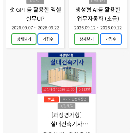
IT/설계/디
IT/설계/디
자인
자인
챗 GPT를 활용한 엑셀
생성형 AI를 활용한
실무UP
업무자동화 (초급)
2026.09.07
~
2026.09.22
2026.09.12
~
2026.09.12
상세보기
가접수
상세보기
가접수
모집마감 : 2026-11-30
D-113일
국가기간전략산업
IT/설계/디
자인
[과정평가형]
실내건축기사
취득과정 C