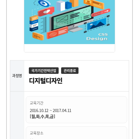
국가기간전략산업
관리종료
과정명
디지털디자인
교육기간
2016.10.12 ~ 2017.04.11
[월,화,수,목,금]
교육장소