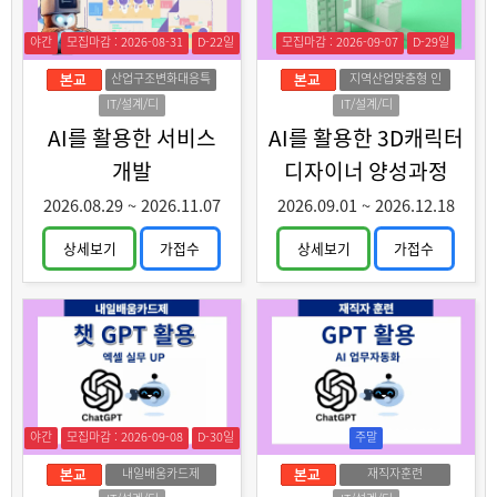
야간
모집마감 : 2026-08-31
D-22일
모집마감 : 2026-09-07
D-29일
산업구조변화대응특
지역산업맞춤형 인
화훈련
력양성
IT/설계/디
IT/설계/디
자인
자인
AI를 활용한 서비스
AI를 활용한 3D캐릭터
개발
디자이너 양성과정
2026.08.29
~
2026.11.07
2026.09.01
~
2026.12.18
상세보기
가접수
상세보기
가접수
야간
모집마감 : 2026-09-08
D-30일
주말
내일배움카드제
재직자훈련