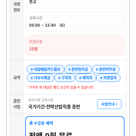
본교
과정
정보
교육시간
09:00 ~ 15:40 (6)
모집인원
25명
# 내일배움카드필요
# 훈련장려금
# 훈련비무료
요약
# 기숙사제공
# 구직자
# 재직자
# 자영업자
* 구직자 외 대상은 별도 조건이 있을 수 있습니다.
정부지원 교육사업
훈련
사업안내 >
국가기간·전략산업직종 훈련
사업
💰 수강료 혜택
전액 0원 무료