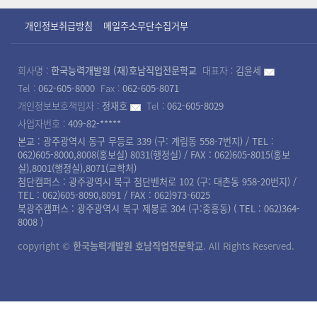
개인정보취급방침
메일주소무단수집거부
회사명 :
한국능력개발원 (재)호남직업전문학교
대표자 :
김윤세
Tel :
062-605-8000
Fax :
062-605-8071
개인정보보호책임자 :
정재호
Tel :
062-605-8029
사업자번호 :
409-82-*****
본교 : 광주광역시 동구 무등로 339 (구: 계림동 558-7번지) / TEL :
062)605-8000,8008(홍보실) 8031(행정실) / FAX : 062)605-8015(홍보
실),8001(행정실),8071(교학처)
첨단캠퍼스 : 광주광역시 북구 첨단벤처로 102 (구: 대촌동 958-20번지) /
TEL : 062)605-8090,8091 / FAX : 062)973-6025
북광주캠퍼스 : 광주광역시 북구 제봉로 304 (구:중흥동) ( TEL : 062)364-
8008 )
copyright ©
한국능력개발원 호남직업전문학교
. All Rights Reserved.