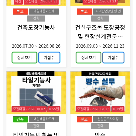
야간
모집마감 : 2026-07-31
모집마감 : 2026-03-23
내일배움카드제
지역산업맞춤형 인
력양성
건축
건축
건축도장기능사
건설구조물 도장공정
및 현장설계전문가
양성
2026.07.30
~
2026.08.26
2026.09.03
~
2026.11.23
상세보기
가접수
상세보기
가접수
모집마감 : 2026-10-02
D-55일
모집마감 : 2026-08-27
D-19일
내일배움카드제
건설근로자과정
건축
건축
타일기능사 취득 및
방수