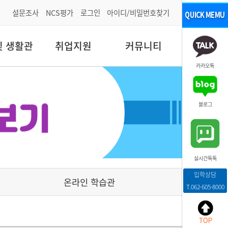
설문조사
NCS평가
로그인
아이디/비밀번호찾기
및 생활관
취업지원
커뮤니티
카카오톡
블로그
실시간톡톡
입학상담
온라인 학습관
T.062-605-8000