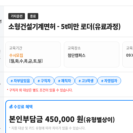
기타훈련
종료
명
소형건설기계면허 - 5t미만 로더(유료과정)
교육기간
교육장소
교육
정
수시모집
첨단캠퍼스
09:
보
[월,화,수,목,금,토,일]
# 자부담있음
# 구직자
# 재직자
# 고3학생
# 자영업자
약
* 구직자 외 대상은 별도 조건이 있을 수 있습니다.
💰 수강료 혜택
본인부담금 450,000 원
(유형별상이)
* 지원 대상 및 카드 유형에 따라 차이가 있을 수 있습니다.
강