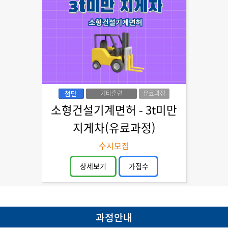
기타훈련
유료과정
소형건설기계면허 - 3t미만
지게차(유료과정)
수시모집
상세보기
가접수
과정안내