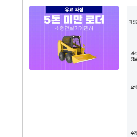
과정
과
정
요
수