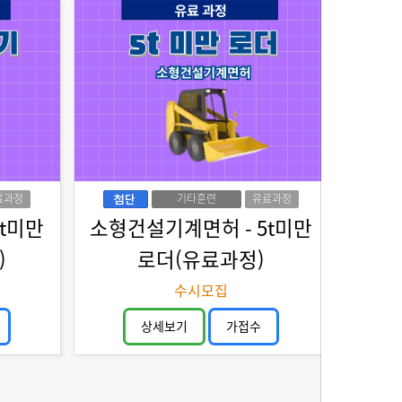
료과정
기타훈련
유료과정
t미만
소형건설기계면허 - 5t미만
)
로더(유료과정)
수시모집
상세보기
가접수