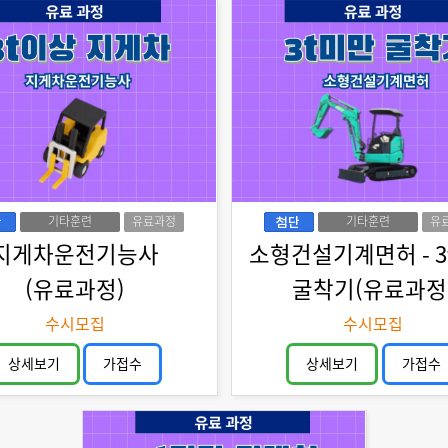
기타훈련
유료과정
기타훈련
유
지게차운전기능사
소형건설기계면허 - 3
(유료과정)
굴착기(유료과정
수시모집
수시모집
상세보기
가접수
상세보기
가접수